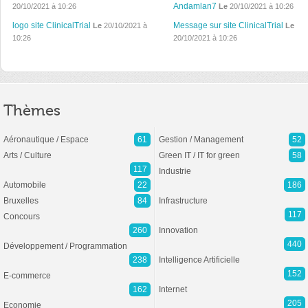
Andamlan7
20/10/2021 à 10:26
Le
20/10/2021 à 10:26
logo site ClinicalTrial
Message sur site ClinicalTrial
Le
20/10/2021 à
Le
10:26
20/10/2021 à 10:26
Thèmes
Aéronautique / Espace
61
Gestion / Management
52
Arts / Culture
Green IT / IT for green
58
117
Industrie
Automobile
22
186
Bruxelles
84
Infrastructure
117
Concours
260
Innovation
440
Développement / Programmation
238
Intelligence Artificielle
152
E-commerce
162
Internet
205
Economie