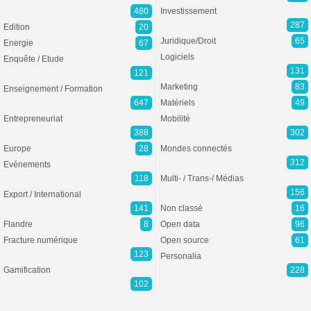
480
Investissement
287
Edition
20
Juridique/Droit
65
Energie
67
Logiciels
Enquête / Etude
131
121
Marketing
83
Enseignement / Formation
647
Matériels
49
Entrepreneuriat
Mobilité
388
302
Europe
28
Mondes connectés
312
Evénements
118
Multi- / Trans-/ Médias
156
Export / International
141
Non classé
16
Flandre
8
Open data
96
Fracture numérique
Open source
61
123
Personalia
Gamification
228
102