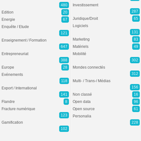
480
Investissement
287
Edition
20
Juridique/Droit
65
Energie
67
Logiciels
Enquête / Etude
131
121
Marketing
83
Enseignement / Formation
647
Matériels
49
Entrepreneuriat
Mobilité
388
302
Europe
28
Mondes connectés
312
Evénements
118
Multi- / Trans-/ Médias
156
Export / International
141
Non classé
16
Flandre
8
Open data
96
Fracture numérique
Open source
61
123
Personalia
Gamification
228
102