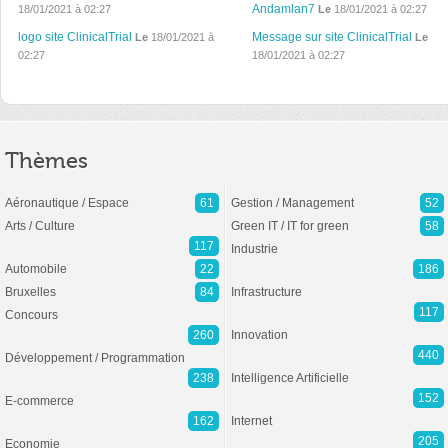
Andamlan7
18/01/2021 à 02:27
Le
18/01/2021 à 02:27
logo site ClinicalTrial
Message sur site ClinicalTrial
Le
18/01/2021 à
Le
02:27
18/01/2021 à 02:27
Thèmes
Aéronautique / Espace
61
Gestion / Management
52
Arts / Culture
Green IT / IT for green
58
117
Industrie
Automobile
22
186
Bruxelles
84
Infrastructure
117
Concours
260
Innovation
440
Développement / Programmation
238
Intelligence Artificielle
152
E-commerce
162
Internet
205
Economie