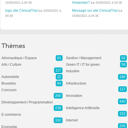
Andamlan7
15/06/2021 à 04:36
Le
15/06/2021 à 04:36
logo site ClinicalTrial
Message sur site ClinicalTrial
Le
15/06/2021 à
Le
04:36
15/06/2021 à 04:36
Thèmes
Aéronautique / Espace
61
Gestion / Management
52
Arts / Culture
Green IT / IT for green
58
117
Industrie
Automobile
22
186
Bruxelles
84
Infrastructure
117
Concours
260
Innovation
440
Développement / Programmation
238
Intelligence Artificielle
152
E-commerce
162
Internet
205
Economie