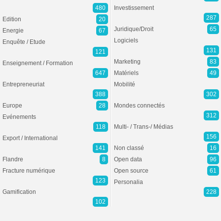
480
Investissement
287
Edition
20
Juridique/Droit
65
Energie
67
Logiciels
Enquête / Etude
131
121
Marketing
83
Enseignement / Formation
647
Matériels
49
Entrepreneuriat
Mobilité
388
302
Europe
28
Mondes connectés
312
Evénements
118
Multi- / Trans-/ Médias
156
Export / International
141
Non classé
16
Flandre
8
Open data
96
Fracture numérique
Open source
61
123
Personalia
Gamification
228
102