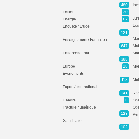
480
Inv
Edition
20
Jur
Energie
67
Log
Enquête / Etude
121
Mar
Enseignement / Formation
647
Mat
Entrepreneuriat
Mob
388
Europe
28
Mon
Evénements
118
Mul
Export / International
141
Non
Flandre
8
Ope
Fracture numérique
Ope
123
Per
Gamification
102