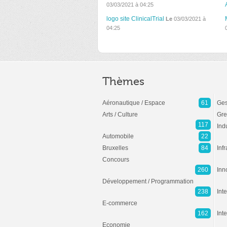
03/03/2021 à 04:25
logo site ClinicalTrial
Le
03/03/2021 à
04:25
Thèmes
Aéronautique / Espace
61
Ges
Arts / Culture
Gre
117
Ind
Automobile
22
Bruxelles
84
Inf
Concours
260
Inn
Développement / Programmation
238
Inte
E-commerce
162
Int
Economie