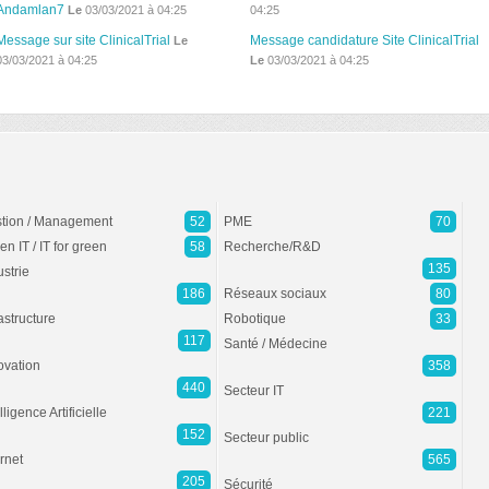
Andamlan7
Le
03/03/2021 à 04:25
04:25
Message sur site ClinicalTrial
Message candidature Site ClinicalTrial
Le
03/03/2021 à 04:25
Le
03/03/2021 à 04:25
tion / Management
52
PME
70
en IT / IT for green
58
Recherche/R&D
135
ustrie
186
Réseaux sociaux
80
rastructure
Robotique
33
117
Santé / Médecine
ovation
358
440
Secteur IT
lligence Artificielle
221
152
Secteur public
ernet
565
205
Sécurité