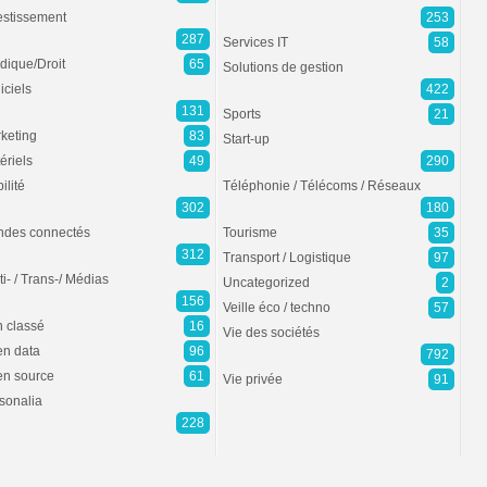
estissement
253
287
Services IT
58
idique/Droit
65
Solutions de gestion
iciels
422
131
Sports
21
keting
83
Start-up
ériels
49
290
ilité
Téléphonie / Télécoms / Réseaux
302
180
des connectés
Tourisme
35
312
Transport / Logistique
97
ti- / Trans-/ Médias
Uncategorized
2
156
Veille éco / techno
57
 classé
16
Vie des sociétés
n data
96
792
n source
61
Vie privée
91
sonalia
228