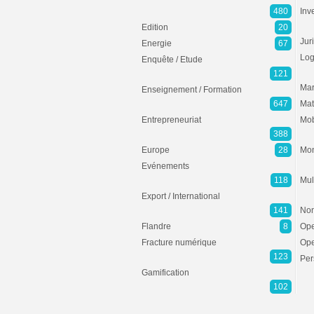
480
Inv
Edition
20
Jur
Energie
67
Log
Enquête / Etude
121
Mar
Enseignement / Formation
647
Mat
Entrepreneuriat
Mob
388
Europe
28
Mon
Evénements
118
Mul
Export / International
141
Non
Flandre
8
Ope
Fracture numérique
Ope
123
Per
Gamification
102