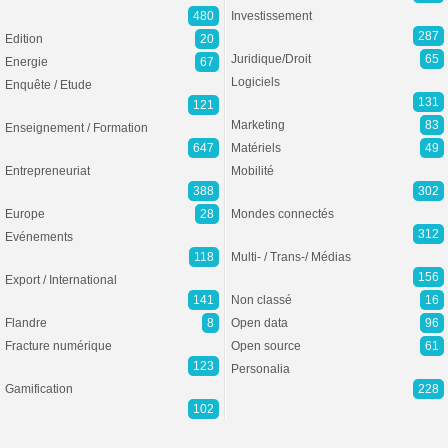
480
Investissement
287
Edition
20
Juridique/Droit
65
Energie
67
Logiciels
Enquête / Etude
131
121
Marketing
83
Enseignement / Formation
647
Matériels
49
Entrepreneuriat
Mobilité
388
302
Europe
28
Mondes connectés
312
Evénements
118
Multi- / Trans-/ Médias
156
Export / International
141
Non classé
16
Flandre
8
Open data
96
Fracture numérique
Open source
61
123
Personalia
Gamification
228
102