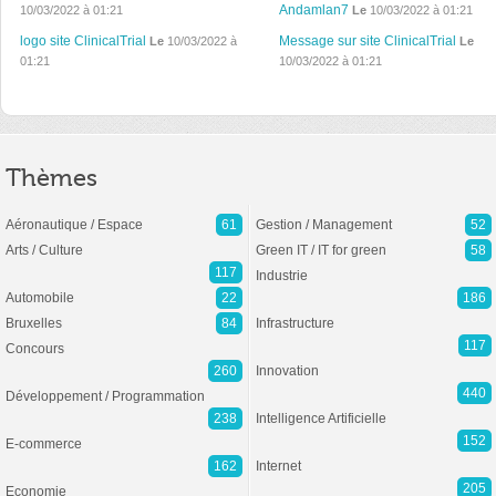
Andamlan7
10/03/2022 à 01:21
Le
10/03/2022 à 01:21
logo site ClinicalTrial
Message sur site ClinicalTrial
Le
10/03/2022 à
Le
01:21
10/03/2022 à 01:21
Thèmes
Aéronautique / Espace
61
Gestion / Management
52
Arts / Culture
Green IT / IT for green
58
117
Industrie
Automobile
22
186
Bruxelles
84
Infrastructure
117
Concours
260
Innovation
440
Développement / Programmation
238
Intelligence Artificielle
152
E-commerce
162
Internet
205
Economie