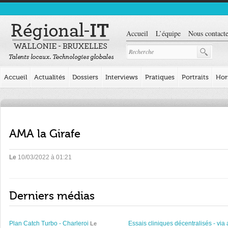
Accueil
L’équipe
Nous contacte
Accueil
Actualités
Dossiers
Interviews
Pratiques
Portraits
Hor
AMA la Girafe
Le
10/03/2022 à 01:21
Derniers médias
Plan Catch Turbo - Charleroi
Essais cliniques décentralisés - via 
Le