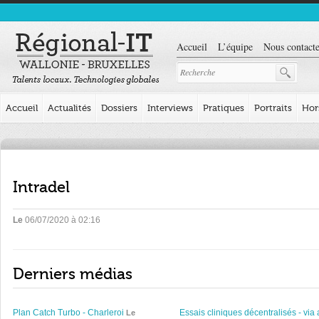
Accueil
L’équipe
Nous contacte
Accueil
Actualités
Dossiers
Interviews
Pratiques
Portraits
Hor
Intradel
Le
06/07/2020 à 02:16
Derniers médias
Plan Catch Turbo - Charleroi
Essais cliniques décentralisés - via 
Le