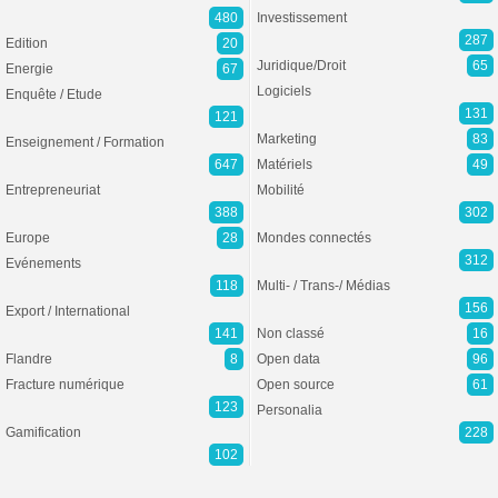
480
Investissement
287
Edition
20
Juridique/Droit
65
Energie
67
Logiciels
Enquête / Etude
131
121
Marketing
83
Enseignement / Formation
647
Matériels
49
Entrepreneuriat
Mobilité
388
302
Europe
28
Mondes connectés
312
Evénements
118
Multi- / Trans-/ Médias
156
Export / International
141
Non classé
16
Flandre
8
Open data
96
Fracture numérique
Open source
61
123
Personalia
Gamification
228
102