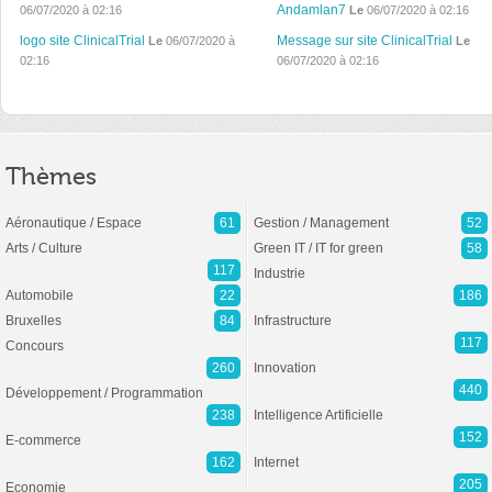
Andamlan7
06/07/2020 à 02:16
Le
06/07/2020 à 02:16
logo site ClinicalTrial
Message sur site ClinicalTrial
Le
06/07/2020 à
Le
02:16
06/07/2020 à 02:16
Thèmes
Aéronautique / Espace
61
Gestion / Management
52
Arts / Culture
Green IT / IT for green
58
117
Industrie
Automobile
22
186
Bruxelles
84
Infrastructure
117
Concours
260
Innovation
440
Développement / Programmation
238
Intelligence Artificielle
152
E-commerce
162
Internet
205
Economie