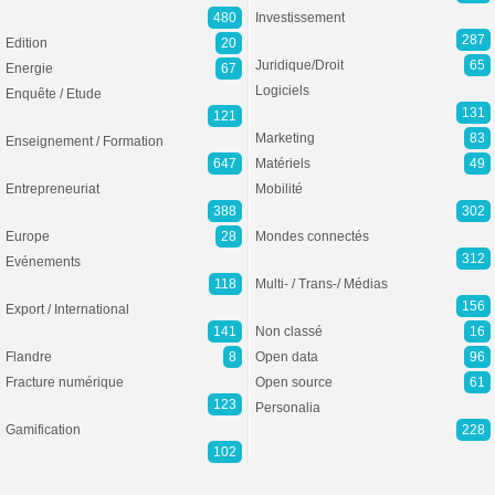
480
Investissement
287
Edition
20
Juridique/Droit
65
Energie
67
Logiciels
Enquête / Etude
131
121
Marketing
83
Enseignement / Formation
647
Matériels
49
Entrepreneuriat
Mobilité
388
302
Europe
28
Mondes connectés
312
Evénements
118
Multi- / Trans-/ Médias
156
Export / International
141
Non classé
16
Flandre
8
Open data
96
Fracture numérique
Open source
61
123
Personalia
Gamification
228
102