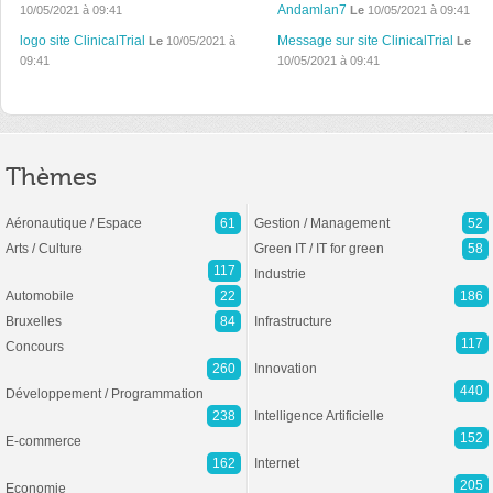
Andamlan7
10/05/2021 à 09:41
Le
10/05/2021 à 09:41
logo site ClinicalTrial
Message sur site ClinicalTrial
Le
10/05/2021 à
Le
09:41
10/05/2021 à 09:41
Thèmes
Aéronautique / Espace
61
Gestion / Management
52
Arts / Culture
Green IT / IT for green
58
117
Industrie
Automobile
22
186
Bruxelles
84
Infrastructure
117
Concours
260
Innovation
440
Développement / Programmation
238
Intelligence Artificielle
152
E-commerce
162
Internet
205
Economie