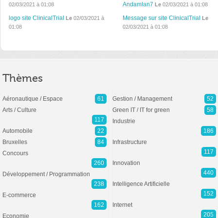
Andamlan7
02/03/2021 à 01:08
Le
02/03/2021 à 01:08
logo site ClinicalTrial
Message sur site ClinicalTrial
Le
02/03/2021 à
Le
01:08
02/03/2021 à 01:08
Thèmes
Aéronautique / Espace
61
Gestion / Management
52
Arts / Culture
Green IT / IT for green
58
117
Industrie
Automobile
22
186
Bruxelles
84
Infrastructure
117
Concours
260
Innovation
440
Développement / Programmation
238
Intelligence Artificielle
152
E-commerce
162
Internet
205
Economie