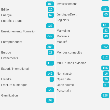
480
Investissement
287
Edition
20
Juridique/Droit
65
Energie
67
Logiciels
Enquête / Etude
131
121
Marketing
83
Enseignement / Formation
647
Matériels
49
Entrepreneuriat
Mobilité
388
302
Europe
28
Mondes connectés
312
Evénements
118
Multi- / Trans-/ Médias
156
Export / International
141
Non classé
16
Flandre
8
Open data
96
Fracture numérique
Open source
61
123
Personalia
Gamification
228
102