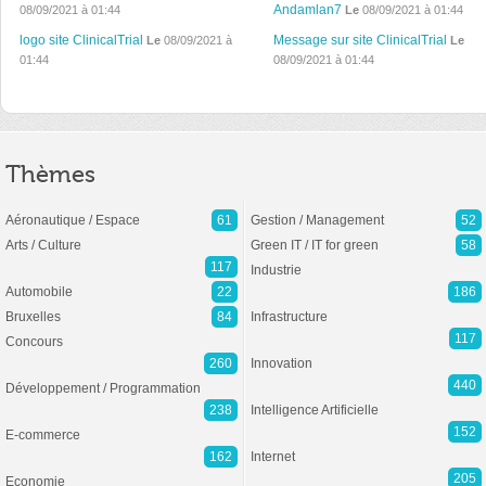
Andamlan7
08/09/2021 à 01:44
Le
08/09/2021 à 01:44
logo site ClinicalTrial
Message sur site ClinicalTrial
Le
08/09/2021 à
Le
01:44
08/09/2021 à 01:44
Thèmes
Aéronautique / Espace
61
Gestion / Management
52
Arts / Culture
Green IT / IT for green
58
117
Industrie
Automobile
22
186
Bruxelles
84
Infrastructure
117
Concours
260
Innovation
440
Développement / Programmation
238
Intelligence Artificielle
152
E-commerce
162
Internet
205
Economie