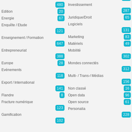
480
Investissement
287
Edition
20
Juridique/Droit
65
Energie
67
Logiciels
Enquête / Etude
131
121
Marketing
83
Enseignement / Formation
647
Matériels
49
Entrepreneuriat
Mobilité
388
302
Europe
28
Mondes connectés
312
Evénements
118
Multi- / Trans-/ Médias
156
Export / International
141
Non classé
16
Flandre
8
Open data
96
Fracture numérique
Open source
61
123
Personalia
Gamification
228
102