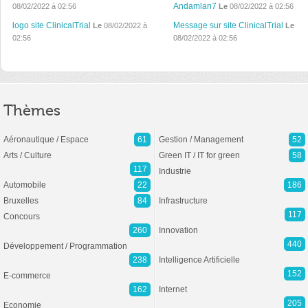
Andamlan7
08/02/2022 à 02:56
Le
08/02/2022 à 02:56
logo site ClinicalTrial
Message sur site ClinicalTrial
Le
08/02/2022 à
Le
02:56
08/02/2022 à 02:56
Thèmes
Aéronautique / Espace
61
Gestion / Management
52
Arts / Culture
Green IT / IT for green
58
117
Industrie
Automobile
22
186
Bruxelles
84
Infrastructure
117
Concours
260
Innovation
440
Développement / Programmation
238
Intelligence Artificielle
152
E-commerce
162
Internet
205
Economie