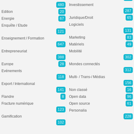
480
Investissement
287
Edition
20
Juridique/Droit
65
Energie
67
Logiciels
Enquête / Etude
131
121
Marketing
83
Enseignement / Formation
647
Matériels
49
Entrepreneuriat
Mobilité
388
302
Europe
28
Mondes connectés
312
Evénements
118
Multi- / Trans-/ Médias
156
Export / International
141
Non classé
16
Flandre
8
Open data
96
Fracture numérique
Open source
61
123
Personalia
Gamification
228
102