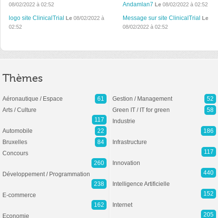
Andamlan7
08/02/2022 à 02:52
Le
08/02/2022 à 02:52
logo site ClinicalTrial
Message sur site ClinicalTrial
Le
08/02/2022 à
Le
02:52
08/02/2022 à 02:52
Thèmes
Aéronautique / Espace
61
Gestion / Management
52
Arts / Culture
Green IT / IT for green
58
117
Industrie
Automobile
22
186
Bruxelles
84
Infrastructure
117
Concours
260
Innovation
440
Développement / Programmation
238
Intelligence Artificielle
152
E-commerce
162
Internet
205
Economie