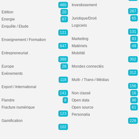
480
Investissement
287
Edition
20
Juridique/Droit
65
Energie
67
Logiciels
Enquête / Etude
131
121
Marketing
83
Enseignement / Formation
647
Matériels
49
Entrepreneuriat
Mobilité
388
302
Europe
28
Mondes connectés
312
Evénements
118
Multi- / Trans-/ Médias
156
Export / International
141
Non classé
16
Flandre
8
Open data
96
Fracture numérique
Open source
61
123
Personalia
Gamification
228
102