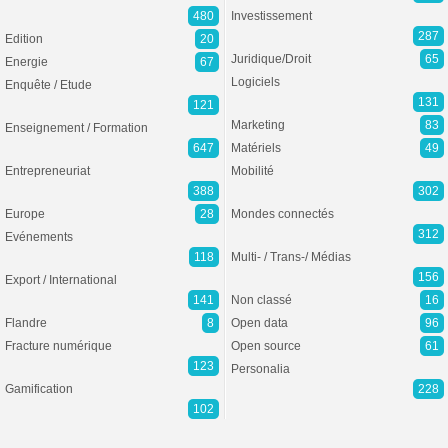
480
Investissement
287
Edition
20
Juridique/Droit
65
Energie
67
Logiciels
Enquête / Etude
131
121
Marketing
83
Enseignement / Formation
647
Matériels
49
Entrepreneuriat
Mobilité
388
302
Europe
28
Mondes connectés
312
Evénements
118
Multi- / Trans-/ Médias
156
Export / International
141
Non classé
16
Flandre
8
Open data
96
Fracture numérique
Open source
61
123
Personalia
Gamification
228
102