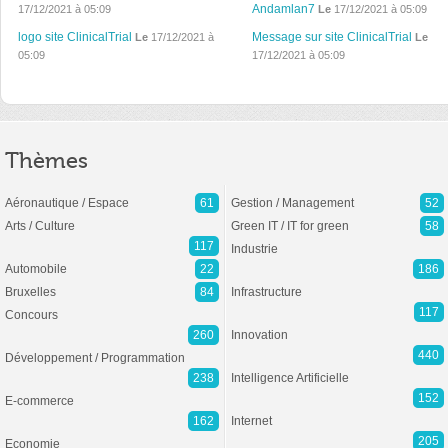
Andamlan7
17/12/2021 à 05:09
Le
17/12/2021 à 05:09
logo site ClinicalTrial
Message sur site ClinicalTrial
Le
17/12/2021 à
Le
05:09
17/12/2021 à 05:09
Thèmes
Aéronautique / Espace
61
Gestion / Management
52
Arts / Culture
Green IT / IT for green
58
117
Industrie
Automobile
22
186
Bruxelles
84
Infrastructure
117
Concours
260
Innovation
440
Développement / Programmation
238
Intelligence Artificielle
152
E-commerce
162
Internet
205
Economie