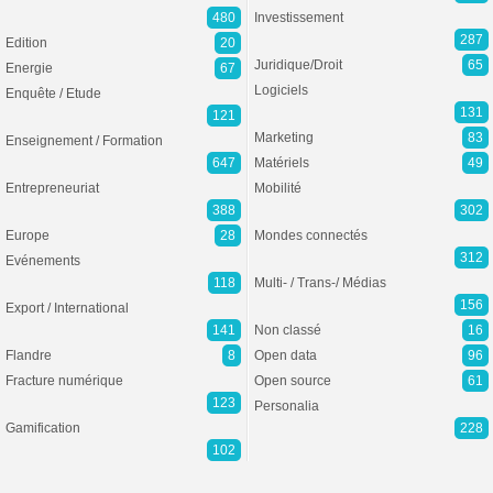
480
Investissement
287
Edition
20
Juridique/Droit
65
Energie
67
Logiciels
Enquête / Etude
131
121
Marketing
83
Enseignement / Formation
647
Matériels
49
Entrepreneuriat
Mobilité
388
302
Europe
28
Mondes connectés
312
Evénements
118
Multi- / Trans-/ Médias
156
Export / International
141
Non classé
16
Flandre
8
Open data
96
Fracture numérique
Open source
61
123
Personalia
Gamification
228
102