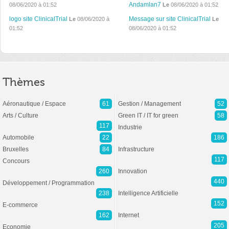
Andamlan7
08/06/2020 à 01:52
Le
08/06/2020 à 01:52
logo site ClinicalTrial
Message sur site ClinicalTrial
Le
08/06/2020 à
Le
01:52
08/06/2020 à 01:52
Thèmes
Aéronautique / Espace
61
Gestion / Management
52
Arts / Culture
Green IT / IT for green
58
117
Industrie
Automobile
22
186
Bruxelles
84
Infrastructure
117
Concours
260
Innovation
440
Développement / Programmation
238
Intelligence Artificielle
152
E-commerce
162
Internet
205
Economie