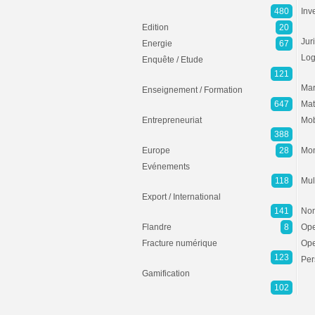
480
Inv
Edition
20
Jur
Energie
67
Log
Enquête / Etude
121
Mar
Enseignement / Formation
647
Mat
Entrepreneuriat
Mob
388
Europe
28
Mon
Evénements
118
Mul
Export / International
141
Non
Flandre
8
Ope
Fracture numérique
Ope
123
Per
Gamification
102