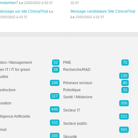
Andamlan7
Le
22/02/2022 à 02:37
02:37
Message sur site ClinicalTrial
Message candidature Site ClinicalTrial
Le
22/02/2022 à 02:37
Le
22/02/2022 à 02:37
tion / Management
52
PME
70
en IT / IT for green
58
Recherche/R&D
135
ustrie
186
Réseaux sociaux
80
rastructure
Robotique
33
117
Santé / Médecine
ovation
358
440
Secteur IT
lligence Artificielle
221
152
Secteur public
ernet
565
205
Sécurité