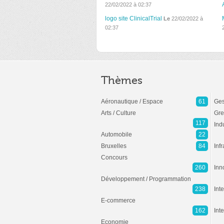
22/02/2022 à 02:37
logo site ClinicalTrial
Le
22/02/2022 à
02:37
Thèmes
Aéronautique / Espace
61
Ges
Arts / Culture
Gre
117
Ind
Automobile
22
Bruxelles
84
Inf
Concours
260
Inn
Développement / Programmation
238
Inte
E-commerce
162
Int
Economie