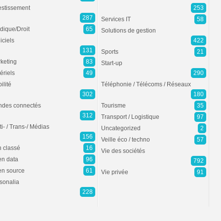
estissement
253
287
Services IT
58
idique/Droit
65
Solutions de gestion
iciels
422
131
Sports
21
keting
83
Start-up
ériels
49
290
ilité
Téléphonie / Télécoms / Réseaux
302
180
des connectés
Tourisme
35
312
Transport / Logistique
97
ti- / Trans-/ Médias
Uncategorized
2
156
Veille éco / techno
57
 classé
16
Vie des sociétés
n data
96
792
n source
61
Vie privée
91
sonalia
228