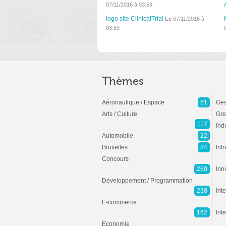
07/11/2016 à 03:59
logo site ClinicalTrial
Le
07/11/2016 à
03:59
Thèmes
Aéronautique / Espace
61
Ges
Arts / Culture
Gre
117
Ind
Automobile
22
Bruxelles
84
Inf
Concours
260
Inn
Développement / Programmation
238
Inte
E-commerce
162
Int
Economie