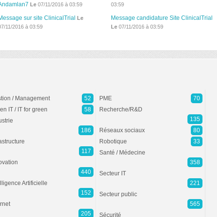
Andamlan7
Le
07/11/2016 à 03:59
03:59
Message sur site ClinicalTrial
Message candidature Site ClinicalTrial
Le
07/11/2016 à 03:59
Le
07/11/2016 à 03:59
tion / Management
52
PME
70
en IT / IT for green
58
Recherche/R&D
135
ustrie
186
Réseaux sociaux
80
rastructure
Robotique
33
117
Santé / Médecine
ovation
358
440
Secteur IT
lligence Artificielle
221
152
Secteur public
ernet
565
205
Sécurité