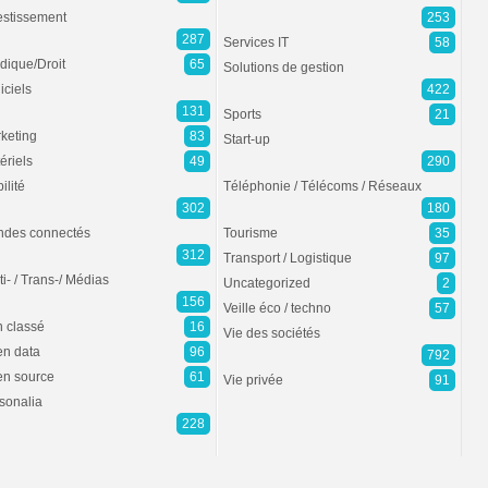
estissement
253
287
Services IT
58
idique/Droit
65
Solutions de gestion
iciels
422
131
Sports
21
keting
83
Start-up
ériels
49
290
ilité
Téléphonie / Télécoms / Réseaux
302
180
des connectés
Tourisme
35
312
Transport / Logistique
97
ti- / Trans-/ Médias
Uncategorized
2
156
Veille éco / techno
57
 classé
16
Vie des sociétés
n data
96
792
n source
61
Vie privée
91
sonalia
228