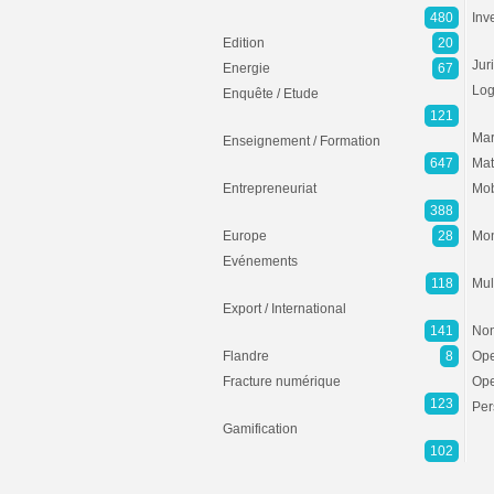
480
Inv
Edition
20
Jur
Energie
67
Log
Enquête / Etude
121
Mar
Enseignement / Formation
647
Mat
Entrepreneuriat
Mob
388
Europe
28
Mon
Evénements
118
Mul
Export / International
141
Non
Flandre
8
Ope
Fracture numérique
Ope
123
Per
Gamification
102