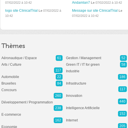
Andamlan7
07/02/2022 à 10:42
Le
07/02/2022 à 10:42
logo site ClinicalTrial
Message sur site ClinicalTrial
Le
07/02/2022 à
Le
10:42
07/02/2022 à 10:42
Thèmes
Aéronautique / Espace
61
Gestion / Management
52
Arts / Culture
Green IT / IT for green
58
117
Industrie
Automobile
22
186
Bruxelles
84
Infrastructure
117
Concours
260
Innovation
440
Développement / Programmation
238
Intelligence Artificielle
152
E-commerce
162
Internet
205
Economie