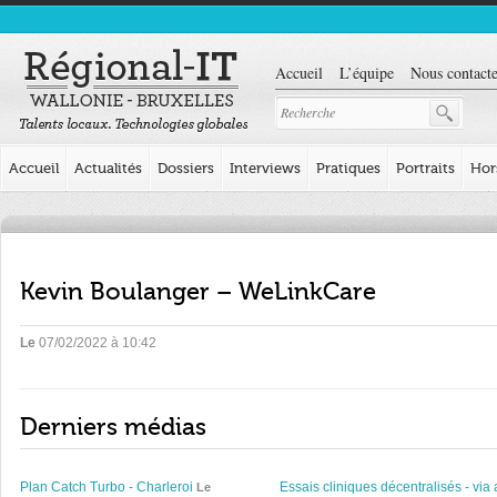
Accueil
L’équipe
Nous contacte
Accueil
Actualités
Dossiers
Interviews
Pratiques
Portraits
Hor
Kevin Boulanger – WeLinkCare
Le
07/02/2022 à 10:42
Derniers médias
Plan Catch Turbo - Charleroi
Essais cliniques décentralisés - via 
Le