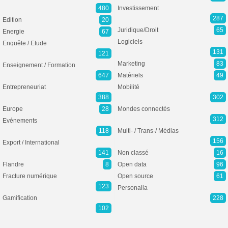
480
Investissement
287
Edition
20
Juridique/Droit
65
Energie
67
Logiciels
Enquête / Etude
131
121
Marketing
83
Enseignement / Formation
647
Matériels
49
Entrepreneuriat
Mobilité
388
302
Europe
28
Mondes connectés
312
Evénements
118
Multi- / Trans-/ Médias
156
Export / International
141
Non classé
16
Flandre
8
Open data
96
Fracture numérique
Open source
61
123
Personalia
Gamification
228
102