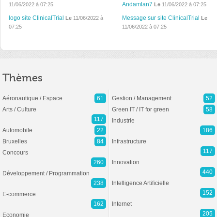
Andamlan7
11/06/2022 à 07:25
Le
11/06/2022 à 07:25
logo site ClinicalTrial
Message sur site ClinicalTrial
Le
11/06/2022 à
Le
07:25
11/06/2022 à 07:25
Thèmes
Aéronautique / Espace
61
Gestion / Management
52
Arts / Culture
Green IT / IT for green
58
117
Industrie
Automobile
22
186
Bruxelles
84
Infrastructure
117
Concours
260
Innovation
440
Développement / Programmation
238
Intelligence Artificielle
152
E-commerce
162
Internet
205
Economie