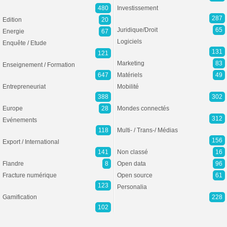
480
Investissement
287
Edition
20
Juridique/Droit
65
Energie
67
Logiciels
Enquête / Etude
131
121
Marketing
83
Enseignement / Formation
647
Matériels
49
Entrepreneuriat
Mobilité
388
302
Europe
28
Mondes connectés
312
Evénements
118
Multi- / Trans-/ Médias
156
Export / International
141
Non classé
16
Flandre
8
Open data
96
Fracture numérique
Open source
61
123
Personalia
Gamification
228
102