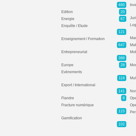
480
Inv
Edition
20
Jur
Energie
67
Log
Enquête / Etude
121
Mar
Enseignement / Formation
647
Mat
Entrepreneuriat
Mob
388
Europe
28
Mon
Evénements
118
Mul
Export / International
141
Non
Flandre
8
Ope
Fracture numérique
Ope
123
Per
Gamification
102