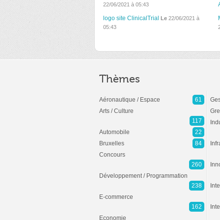
22/06/2021 à 05:43
logo site ClinicalTrial
Le
22/06/2021 à
05:43
Thèmes
Aéronautique / Espace
61
Ges
Arts / Culture
Gre
117
Ind
Automobile
22
Bruxelles
84
Inf
Concours
260
Inn
Développement / Programmation
238
Inte
E-commerce
162
Int
Economie