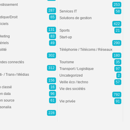
estissement
253
287
Services IT
58
idique/Droit
65
Solutions de gestion
iciels
422
131
Sports
21
keting
83
Start-up
ériels
49
290
ilité
Téléphonie / Télécoms / Réseaux
302
180
des connectés
Tourisme
35
312
Transport / Logistique
97
ti- / Trans-/ Médias
Uncategorized
2
156
Veille éco / techno
57
 classé
16
Vie des sociétés
n data
96
792
n source
61
Vie privée
91
sonalia
228