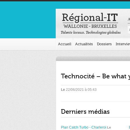
A
Accueil
Actualités
Dossiers
Intervi
Technocité – Be what
Le
22/06/2021 à 05:43
Derniers médias
Plan Catch Turbo - Charleroi
Le