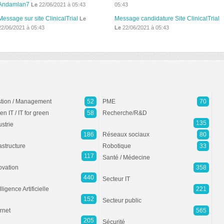
Andamlan7
Le
22/06/2021 à 05:43
05:43
Message sur site ClinicalTrial
Message candidature Site ClinicalTrial
Le
22/06/2021 à 05:43
Le
22/06/2021 à 05:43
tion / Management
52
PME
70
en IT / IT for green
58
Recherche/R&D
135
ustrie
186
Réseaux sociaux
80
rastructure
Robotique
33
117
Santé / Médecine
ovation
358
440
Secteur IT
lligence Artificielle
221
152
Secteur public
ernet
565
205
Sécurité