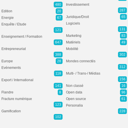
480
Investissement
287
Edition
20
Juridique/Droit
65
Energie
67
Logiciels
Enquête / Etude
131
121
Marketing
83
Enseignement / Formation
647
Matériels
49
Entrepreneuriat
Mobilité
388
302
Europe
28
Mondes connectés
312
Evénements
118
Multi- / Trans-/ Médias
156
Export / International
141
Non classé
16
Flandre
8
Open data
96
Fracture numérique
Open source
61
123
Personalia
Gamification
228
102