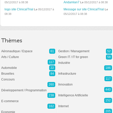
Andamlan7
05/12/2017 à 08:38
Le
05/12/2017 à 08:38
logo site ClinicalTrial
Message sur site ClinicalTrial
Le
05/12/2017 à
Le
08:38
05/12/2017 à 08:38
Thèmes
Aéronautique / Espace
61
Gestion / Management
52
Arts / Culture
Green IT / IT for green
58
117
Industrie
Automobile
22
186
Bruxelles
84
Infrastructure
117
Concours
260
Innovation
440
Développement / Programmation
238
Intelligence Artificielle
152
E-commerce
162
Internet
205
Economie