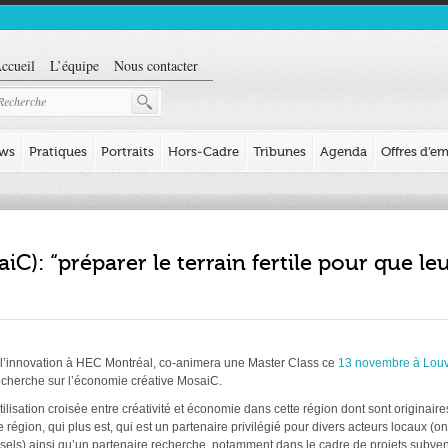
ccueil
L’équipe
Nous contacter
ews
Pratiques
Portraits
Hors-Cadre
Tribunes
Agenda
Offres d’em
C): “préparer le terrain fertile pour que le
 l’innovation à HEC Montréal, co-animera une Master Class ce
13 novembre à Louv
recherche sur l’économie créative MosaiC.
tilisation croisée entre créativité et économie dans cette région dont sont originaire
égion, qui plus est, qui est un partenaire privilégié pour divers acteurs locaux (o
ussels) ainsi qu’un partenaire recherche, notamment dans le cadre de projets subv