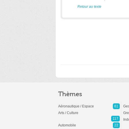
Retour au texte
Thèmes
Aéronautique / Espace
61
Ges
Arts / Culture
Gre
117
Ind
Automobile
22