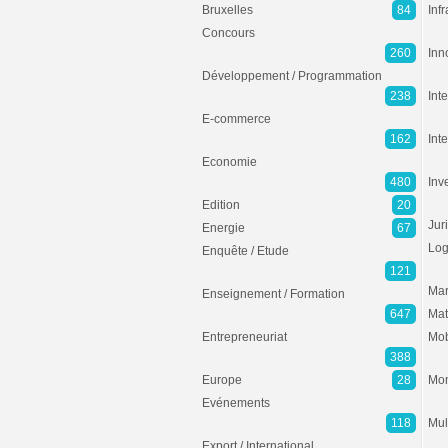
Bruxelles
84
Inf
Concours
260
Inn
Développement / Programmation
238
Inte
E-commerce
162
Int
Economie
480
Inv
Edition
20
Jur
Energie
67
Log
Enquête / Etude
121
Mar
Enseignement / Formation
647
Mat
Entrepreneuriat
Mob
388
Europe
28
Mon
Evénements
118
Mul
Export / International