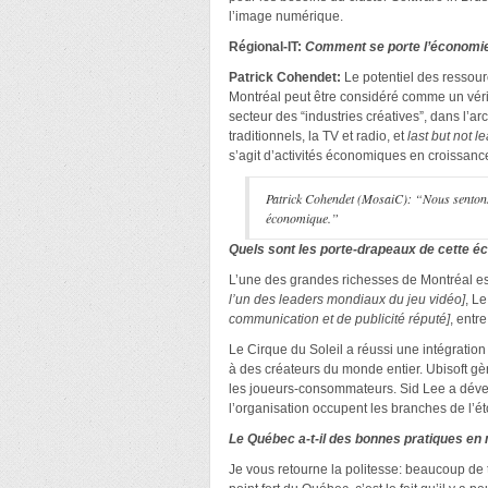
l’image numérique.
Régional-IT:
Comment se porte l’économi
Patrick Cohendet:
Le potentiel des ressour
Montréal peut être considéré comme un vérit
secteur des “industries créatives”, dans l’arch
traditionnels, la TV et radio, et
last but not l
s’agit d’activités économiques en croissanc
Patrick Cohendet (MosaiC): “Nous sentons e
économique.”
Quels sont les porte-drapeaux de cette é
L’une des grandes richesses de Montréal est
l’un des leaders mondiaux du jeu vidéo]
, L
communication et de publicité réputé]
, entr
Le Cirque du Soleil a réussi une intégration
à des créateurs du monde entier. Ubisoft gè
les joueurs-consommateurs. Sid Lee a dévelop
l’organisation occupent les branches de l’éto
Le Québec a-t-il des bonnes pratiques en m
Je vous retourne la politesse: beaucoup de t