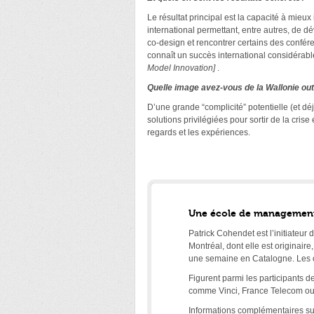
Le résultat principal est la capacité à mie
international permettant, entre autres, de d
co-design et rencontrer certains des confére
connaît un succès international considérab
Model Innovation]
.
Quelle image avez-vous de la Wallonie out
D’une grande “complicité” potentielle (et dé
solutions privilégiées pour sortir de la cris
regards et les expériences.
Une école de management d
Patrick Cohendet est l’initiateur
Montréal, dont elle est originair
une semaine en Catalogne. Les co
Figurent parmi les participants 
comme Vinci, France Telecom ou
Informations complémentaires su