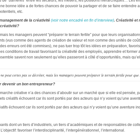
peu de “barrières” entre les secteurs, les métiers, les positions hiérarchiques… Les ent
une bonne idée a de fortes chances de pouvoir la partager et de se faire entendre a
otentiels, etc.
n management de la créativité
(voir notre encadré en fin d’interview)
. Créativité e
créativité?
 mais les managers peuvent “préparer le terrain fertile” pour que leurs organisations 
alents (vus comme des agents de création de valeur et non comme des unités de coûts)
des erreurs ont été commises), ne pas tuer trop tôt les idées en préparation, favoriser
 des conditions de travail favorisant la créativité des employés, apprendre et former 
ensemble savent non seulement qu’elles passeront à côté d’opportunités, mais qu’el
e peut certes pas se décréter, mais les managers peuvent préparer le terrain fertile pour que 
our devenir un bon entrepreneur?
rche créative n’a des chances d’aboutir sur un marché que si elle est pensée, par
ets créatifs échouent car ils sont portés par des acteurs qui n’y voient qu’une avent
tifs échouent car ils sont portés par des acteurs qui n’y voient qu’une aventure ind
nts dont un tiers d’industriels, un tiers d’académiques et de responsables de collecti
L’objectif: favoriser l’interdisciplinarité, l’intergénérationnel, l’international.