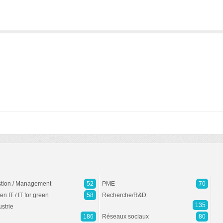
tion / Management
52
PME
70
en IT / IT for green
58
Recherche/R&D
135
ustrie
186
Réseaux sociaux
80