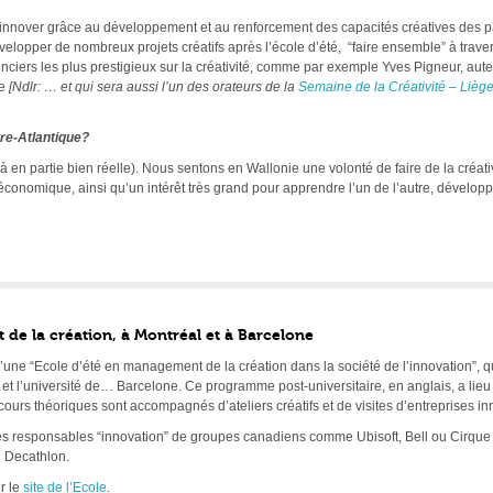
ux innover grâce au développement et au renforcement des capacités créatives des p
évelopper de nombreux projets créatifs après l’école d’été, “faire ensemble” à trave
nciers les plus prestigieux sur la créativité, comme par exemple Yves Pigneur, auteu
le
[Ndlr: … et qui sera aussi l’un des orateurs de la
Semaine de la Créativité – Liè
re-Atlantique?
jà en partie bien réelle). Nous sentons en Wallonie une volonté de faire de la créa
e économique, ainsi qu’un intérêt très grand pour apprendre l’un de l’autre, développ
e la création, à Montréal et à Barcelone
 d’une “Ecole d’été en management de la création dans la société de l’innovation”, 
e, et l’université de… Barcelone. Ce programme post-universitaire, en anglais, a lie
urs théoriques sont accompagnés d’ateliers créatifs et de visites d’entreprises in
des responsables “innovation” de groupes canadiens comme Ubisoft, Bell ou Cirque
 Decathlon.
r le
site de l’Ecole
.