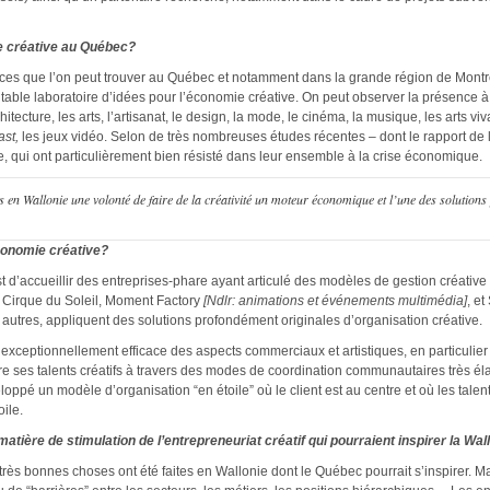
e créative au Québec?
ces que l’on peut trouver au Québec et notamment dans la grande région de Montré
able laboratoire d’idées pour l’économie créative.
On peut observer la présence à
itecture, les arts, l’artisanat, le design, la mode, le cinéma, la musique, les arts vivan
east,
les jeux vidéo. Selon de très nombreuses études récentes – dont le rapport de 
e, qui ont particulièrement bien résisté dans leur ensemble à la crise économique.
n Wallonie une volonté de faire de la créativité un moteur économique et l’une des solutions p
conomie créative?
 d’accueillir des entreprises-phare ayant articulé des modèles de gestion créative 
e Cirque du Soleil, Moment Factory
[Ndlr: animations et événements multimédia]
, et
e autres, appliquent des solutions profondément originales d’organisation créative.
 exceptionnellement efficace des aspects commerciaux et artistiques, en particulier 
re ses talents créatifs à travers des modes de coordination communautaires très é
pé un modèle d’organisation “en étoile” où le client est au centre et où les talen
ile.
atière de stimulation de l’entrepreneuriat créatif qui pourraient inspirer la Wal
rès bonnes choses ont été faites en Wallonie dont le Québec pourrait s’inspirer. Ma