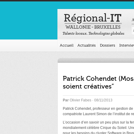
A
Accueil
Actualités
Dossiers
Intervi
Patrick Cohendet (Mosai
soient créatives”
Par
Olivier Fabes
· 08/11/2013
Patrick Cohendet, professeur en gestion de
compatriote Laurent Simon de l’institut de 
L’occasion d’en savoir un peu plus sur la fer
mondialement célèbre Cirque du Soleil. Une r
pour les besoins du cluster Software in Br