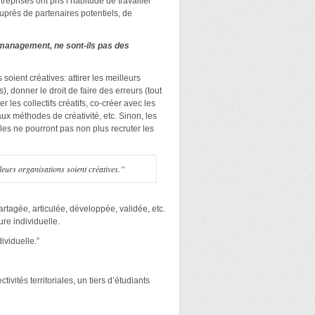
reprises ont pris l’habitude de travailler
uprès de partenaires potentiels, de
t management, ne sont-ils pas des
soient créatives: attirer les meilleurs
, donner le droit de faire des erreurs (tout
 les collectifs créatifs, co-créer avec les
aux méthodes de créativité, etc. Sinon, les
les ne pourront pas non plus recruter les
leurs organisations soient créatives.”
tagée, articulée, développée, validée, etc.
ure individuelle.
ividuelle.”
vités territoriales, un tiers d’étudiants