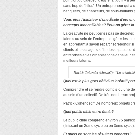
point fort du Québec, c’est le fait qu’il y a 
sans trop de “silos”. Un entrepreneur qui a 
banquiers, de financeurs, de sous-traitants p
Vous êtes l’initiateur d’une École d’été e
concepts inconciliables? Peut-on gérer la 
La créativité ne peut certes pas se décréter,
talents au sein de l’entreprise, gérer les t
en apprenant à savoir repartir et rebondir si 
clients et les usagers, offrir des espaces et
entreprises et les organisations dans leur 
meilleurs talents.
Patrick Cohendet (MosaiC): “La créativité n
Quel est le plus gros défi d’un ‘créatif’ p
Comprendre et se rendre compte qu’une déma
au sein d’un collectif. De très nombreux proj
Patrick Cohendet: “ De nombreux projets créa
Quel public cible votre école?
Le public cible comprend environ 75 participa
(finissant un 2
ème
cycle ou en 3
ème
cycle). 
Et quels en sont les résultats concrets?