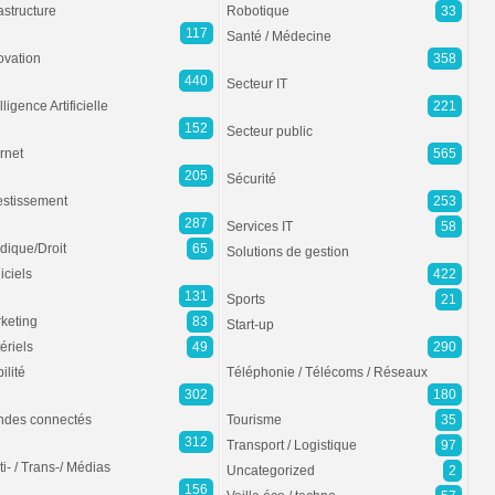
rastructure
Robotique
33
117
Santé / Médecine
ovation
358
440
Secteur IT
lligence Artificielle
221
152
Secteur public
ernet
565
205
Sécurité
estissement
253
287
Services IT
58
idique/Droit
65
Solutions de gestion
iciels
422
131
Sports
21
keting
83
Start-up
ériels
49
290
ilité
Téléphonie / Télécoms / Réseaux
302
180
des connectés
Tourisme
35
312
Transport / Logistique
97
ti- / Trans-/ Médias
Uncategorized
2
156