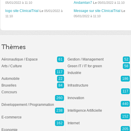
Andamlan7
05/01/2022 à 11:10
Le
05/01/2022 à 11:10
logo site ClinicalTrial
Message sur site ClinicalTrial
Le
05/01/2022 à
Le
11:10
05/01/2022 à 11:10
Thèmes
Aéronautique / Espace
61
Gestion / Management
52
Arts / Culture
Green IT / IT for green
58
117
Industrie
Automobile
22
186
Bruxelles
84
Infrastructure
117
Concours
260
Innovation
440
Développement / Programmation
238
Intelligence Artificielle
152
E-commerce
162
Internet
205
Economie