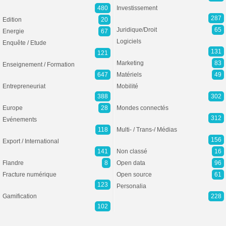
480
Investissement
287
Edition
20
Juridique/Droit
65
Energie
67
Logiciels
Enquête / Etude
131
121
Marketing
83
Enseignement / Formation
647
Matériels
49
Entrepreneuriat
Mobilité
388
302
Europe
28
Mondes connectés
312
Evénements
118
Multi- / Trans-/ Médias
156
Export / International
141
Non classé
16
Flandre
8
Open data
96
Fracture numérique
Open source
61
123
Personalia
Gamification
228
102