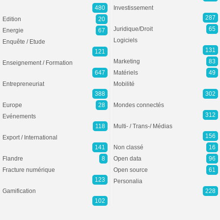
480
Investissement
287
Edition
20
Juridique/Droit
65
Energie
67
Logiciels
Enquête / Etude
131
121
Marketing
83
Enseignement / Formation
647
Matériels
49
Entrepreneuriat
Mobilité
388
302
Europe
28
Mondes connectés
312
Evénements
118
Multi- / Trans-/ Médias
156
Export / International
141
Non classé
16
Flandre
8
Open data
96
Fracture numérique
Open source
61
123
Personalia
Gamification
228
102