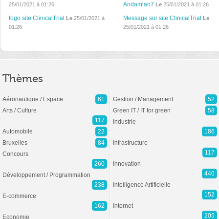
Andamlan7
25/01/2021 à 01:26
Le
25/01/2021 à 01:26
logo site ClinicalTrial
Message sur site ClinicalTrial
Le
25/01/2021 à
Le
01:26
25/01/2021 à 01:26
Thèmes
Aéronautique / Espace
61
Gestion / Management
52
Arts / Culture
Green IT / IT for green
58
117
Industrie
Automobile
22
186
Bruxelles
84
Infrastructure
117
Concours
260
Innovation
440
Développement / Programmation
238
Intelligence Artificielle
152
E-commerce
162
Internet
205
Economie