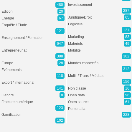
480
Investissement
287
Edition
20
Juridique/Droit
65
Energie
67
Logiciels
Enquête / Etude
131
121
Marketing
83
Enseignement / Formation
647
Matériels
49
Entrepreneuriat
Mobilité
388
302
Europe
28
Mondes connectés
312
Evénements
118
Multi- / Trans-/ Médias
156
Export / International
141
Non classé
16
Flandre
8
Open data
96
Fracture numérique
Open source
61
123
Personalia
Gamification
228
102