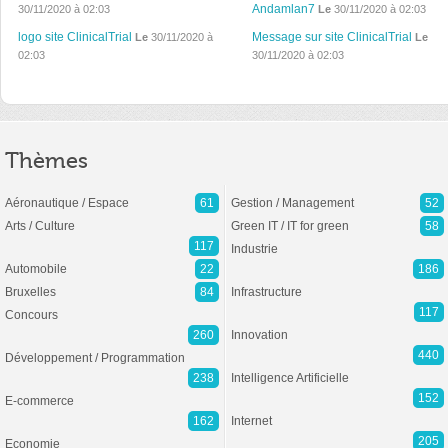
Andamlan7
30/11/2020 à 02:03
Le
30/11/2020 à 02:03
logo site ClinicalTrial
Message sur site ClinicalTrial
Le
30/11/2020 à
Le
02:03
30/11/2020 à 02:03
Thèmes
Aéronautique / Espace
61
Gestion / Management
52
Arts / Culture
Green IT / IT for green
58
117
Industrie
Automobile
22
186
Bruxelles
84
Infrastructure
117
Concours
260
Innovation
440
Développement / Programmation
238
Intelligence Artificielle
152
E-commerce
162
Internet
205
Economie