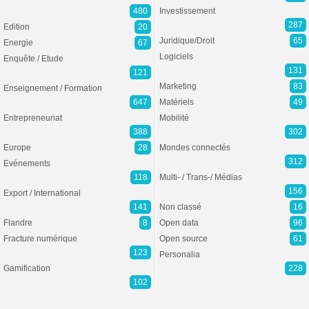
480
Investissement
287
Edition
20
Juridique/Droit
65
Energie
67
Logiciels
Enquête / Etude
131
121
Marketing
83
Enseignement / Formation
647
Matériels
49
Entrepreneuriat
Mobilité
388
302
Europe
28
Mondes connectés
312
Evénements
118
Multi- / Trans-/ Médias
156
Export / International
141
Non classé
16
Flandre
8
Open data
96
Fracture numérique
Open source
61
123
Personalia
Gamification
228
102