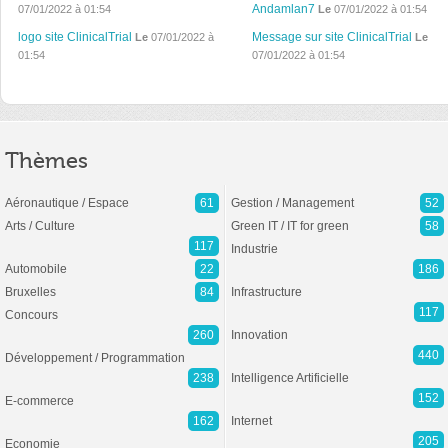
Andamlan7
07/01/2022 à 01:54
Le
07/01/2022 à 01:54
logo site ClinicalTrial
Message sur site ClinicalTrial
Le
07/01/2022 à
Le
01:54
07/01/2022 à 01:54
Thèmes
Aéronautique / Espace
61
Gestion / Management
52
Arts / Culture
Green IT / IT for green
58
117
Industrie
Automobile
22
186
Bruxelles
84
Infrastructure
117
Concours
260
Innovation
440
Développement / Programmation
238
Intelligence Artificielle
152
E-commerce
162
Internet
205
Economie