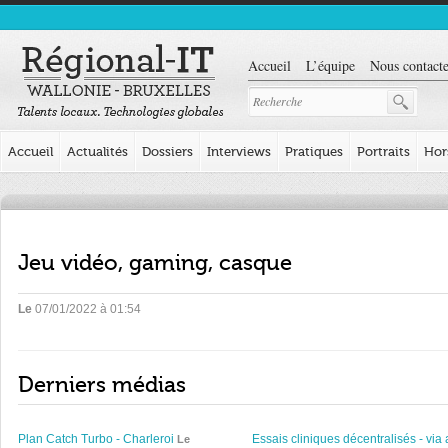
Accueil
L’équipe
Nous contacte
Accueil
Actualités
Dossiers
Interviews
Pratiques
Portraits
Hor
Jeu vidéo, gaming, casque
Le
07/01/2022 à 01:54
Derniers médias
Plan Catch Turbo - Charleroi
Essais cliniques décentralisés - via 
Le