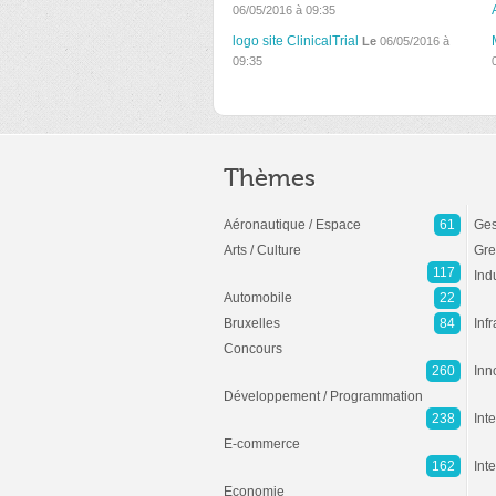
06/05/2016 à 09:35
logo site ClinicalTrial
Le
06/05/2016 à
09:35
Thèmes
Aéronautique / Espace
61
Ges
Arts / Culture
Gre
117
Ind
Automobile
22
Bruxelles
84
Inf
Concours
260
Inn
Développement / Programmation
238
Inte
E-commerce
162
Int
Economie