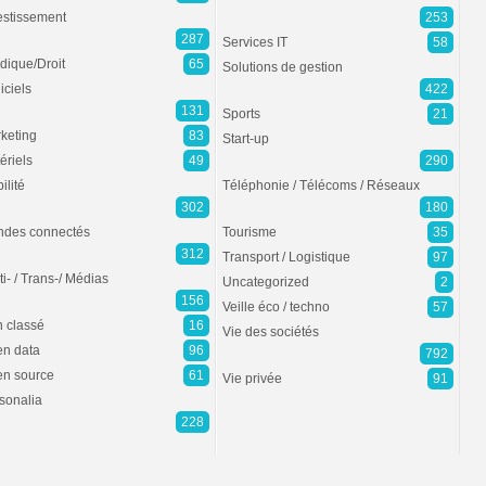
estissement
253
287
Services IT
58
idique/Droit
65
Solutions de gestion
iciels
422
131
Sports
21
keting
83
Start-up
ériels
49
290
ilité
Téléphonie / Télécoms / Réseaux
302
180
des connectés
Tourisme
35
312
Transport / Logistique
97
ti- / Trans-/ Médias
Uncategorized
2
156
Veille éco / techno
57
 classé
16
Vie des sociétés
n data
96
792
n source
61
Vie privée
91
sonalia
228