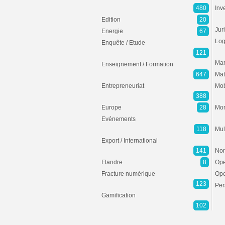
480
Inv
Edition
20
Jur
Energie
67
Log
Enquête / Etude
121
Mar
Enseignement / Formation
647
Mat
Entrepreneuriat
Mob
388
Europe
28
Mon
Evénements
118
Mul
Export / International
141
Non
Flandre
8
Ope
Fracture numérique
Ope
123
Per
Gamification
102