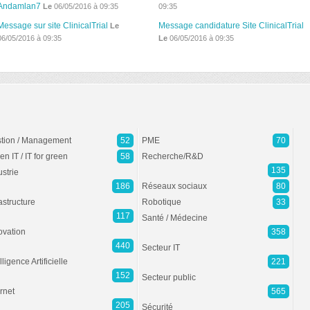
Andamlan7
Le
06/05/2016 à 09:35
09:35
Message sur site ClinicalTrial
Message candidature Site ClinicalTrial
Le
06/05/2016 à 09:35
Le
06/05/2016 à 09:35
tion / Management
52
PME
70
en IT / IT for green
58
Recherche/R&D
135
ustrie
186
Réseaux sociaux
80
rastructure
Robotique
33
117
Santé / Médecine
ovation
358
440
Secteur IT
lligence Artificielle
221
152
Secteur public
ernet
565
205
Sécurité