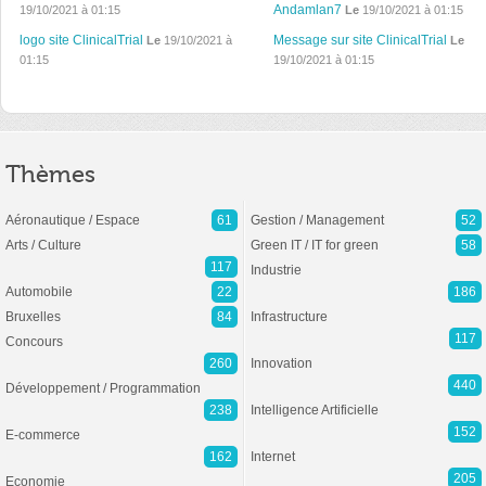
Andamlan7
19/10/2021 à 01:15
Le
19/10/2021 à 01:15
logo site ClinicalTrial
Message sur site ClinicalTrial
Le
19/10/2021 à
Le
01:15
19/10/2021 à 01:15
Thèmes
Aéronautique / Espace
61
Gestion / Management
52
Arts / Culture
Green IT / IT for green
58
117
Industrie
Automobile
22
186
Bruxelles
84
Infrastructure
117
Concours
260
Innovation
440
Développement / Programmation
238
Intelligence Artificielle
152
E-commerce
162
Internet
205
Economie