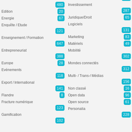
480
Investissement
287
Edition
20
Juridique/Droit
65
Energie
67
Logiciels
Enquête / Etude
131
121
Marketing
83
Enseignement / Formation
647
Matériels
49
Entrepreneuriat
Mobilité
388
302
Europe
28
Mondes connectés
312
Evénements
118
Multi- / Trans-/ Médias
156
Export / International
141
Non classé
16
Flandre
8
Open data
96
Fracture numérique
Open source
61
123
Personalia
Gamification
228
102