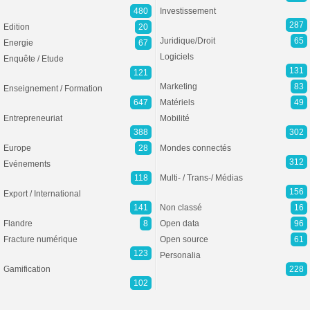
480
Investissement
287
Edition
20
Juridique/Droit
65
Energie
67
Logiciels
Enquête / Etude
131
121
Marketing
83
Enseignement / Formation
647
Matériels
49
Entrepreneuriat
Mobilité
388
302
Europe
28
Mondes connectés
312
Evénements
118
Multi- / Trans-/ Médias
156
Export / International
141
Non classé
16
Flandre
8
Open data
96
Fracture numérique
Open source
61
123
Personalia
Gamification
228
102