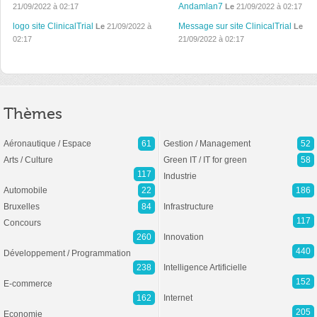
Andamlan7
21/09/2022 à 02:17
Le
21/09/2022 à 02:17
logo site ClinicalTrial
Message sur site ClinicalTrial
Le
21/09/2022 à
Le
02:17
21/09/2022 à 02:17
Thèmes
Aéronautique / Espace
61
Gestion / Management
52
Arts / Culture
Green IT / IT for green
58
117
Industrie
Automobile
22
186
Bruxelles
84
Infrastructure
117
Concours
260
Innovation
440
Développement / Programmation
238
Intelligence Artificielle
152
E-commerce
162
Internet
205
Economie