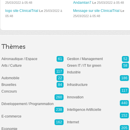
Andamlan7
25/03/2022 à 05:48
Le
25/03/2022 à 05:48
logo site ClinicalTrial
Message sur site ClinicalTrial
Le
25/03/2022 à
Le
05:48
25/03/2022 à 05:48
Thèmes
Aéronautique / Espace
61
Gestion / Management
52
Arts / Culture
Green IT / IT for green
58
117
Industrie
Automobile
22
186
Bruxelles
84
Infrastructure
117
Concours
260
Innovation
440
Développement / Programmation
238
Intelligence Artificielle
152
E-commerce
162
Internet
205
Economie