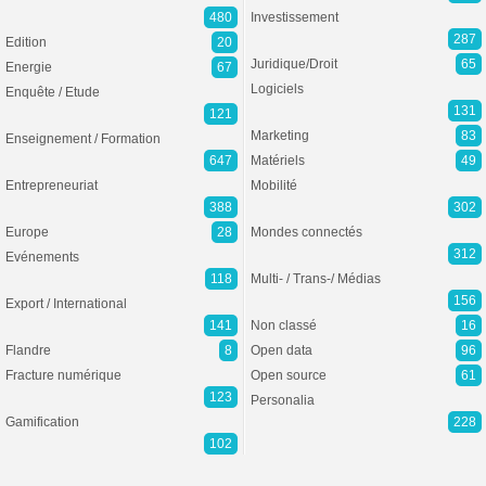
480
Investissement
287
Edition
20
Juridique/Droit
65
Energie
67
Logiciels
Enquête / Etude
131
121
Marketing
83
Enseignement / Formation
647
Matériels
49
Entrepreneuriat
Mobilité
388
302
Europe
28
Mondes connectés
312
Evénements
118
Multi- / Trans-/ Médias
156
Export / International
141
Non classé
16
Flandre
8
Open data
96
Fracture numérique
Open source
61
123
Personalia
Gamification
228
102