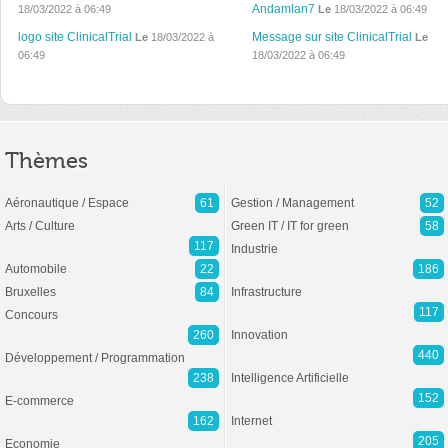
Andamlan7
18/03/2022 à 06:49
Le
18/03/2022 à 06:49
logo site ClinicalTrial
Message sur site ClinicalTrial
Le
18/03/2022 à
Le
06:49
18/03/2022 à 06:49
Thèmes
Aéronautique / Espace
61
Gestion / Management
52
Arts / Culture
Green IT / IT for green
58
117
Industrie
Automobile
22
186
Bruxelles
84
Infrastructure
117
Concours
260
Innovation
440
Développement / Programmation
238
Intelligence Artificielle
152
E-commerce
162
Internet
205
Economie