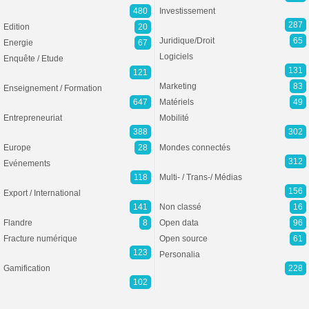
480
Investissement
287
Edition
20
Juridique/Droit
65
Energie
67
Logiciels
Enquête / Etude
131
121
Marketing
83
Enseignement / Formation
647
Matériels
49
Entrepreneuriat
Mobilité
388
302
Europe
28
Mondes connectés
312
Evénements
118
Multi- / Trans-/ Médias
156
Export / International
141
Non classé
16
Flandre
8
Open data
96
Fracture numérique
Open source
61
123
Personalia
Gamification
228
102