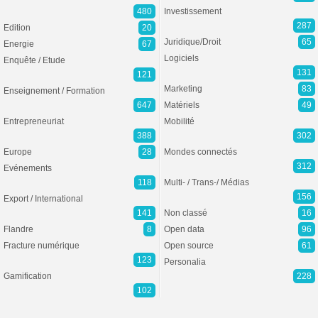
480
Investissement
287
Edition
20
Juridique/Droit
65
Energie
67
Logiciels
Enquête / Etude
131
121
Marketing
83
Enseignement / Formation
647
Matériels
49
Entrepreneuriat
Mobilité
388
302
Europe
28
Mondes connectés
312
Evénements
118
Multi- / Trans-/ Médias
156
Export / International
141
Non classé
16
Flandre
8
Open data
96
Fracture numérique
Open source
61
123
Personalia
Gamification
228
102