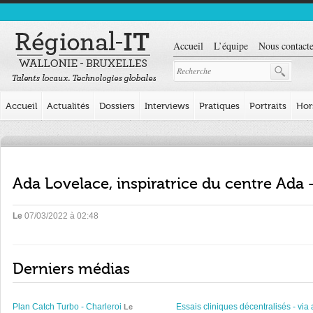
Accueil
L’équipe
Nous contacte
Accueil
Actualités
Dossiers
Interviews
Pratiques
Portraits
Hor
Ada Lovelace, inspiratrice du centre Ada
Le
07/03/2022 à 02:48
Derniers médias
Plan Catch Turbo - Charleroi
Essais cliniques décentralisés - via 
Le