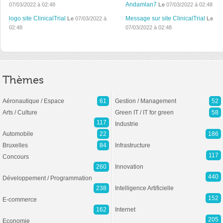
Andamlan7
07/03/2022 à 02:48
Le
07/03/2022 à 02:48
logo site ClinicalTrial
Message sur site ClinicalTrial
Le
07/03/2022 à
Le
02:48
07/03/2022 à 02:48
Thèmes
Aéronautique / Espace
61
Gestion / Management
52
Arts / Culture
Green IT / IT for green
58
117
Industrie
Automobile
22
186
Bruxelles
84
Infrastructure
117
Concours
260
Innovation
440
Développement / Programmation
238
Intelligence Artificielle
152
E-commerce
162
Internet
205
Economie