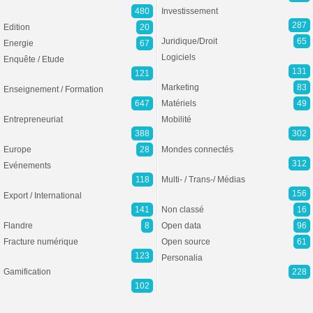
480
Investissement
287
Edition
20
Juridique/Droit
65
Energie
67
Logiciels
Enquête / Etude
131
121
Marketing
83
Enseignement / Formation
647
Matériels
49
Entrepreneuriat
Mobilité
388
302
Europe
28
Mondes connectés
312
Evénements
118
Multi- / Trans-/ Médias
156
Export / International
141
Non classé
16
Flandre
8
Open data
96
Fracture numérique
Open source
61
123
Personalia
Gamification
228
102