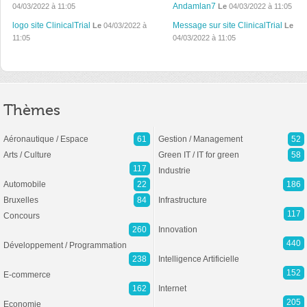
Andamlan7
04/03/2022 à 11:05
Le
04/03/2022 à 11:05
logo site ClinicalTrial
Message sur site ClinicalTrial
Le
04/03/2022 à
Le
11:05
04/03/2022 à 11:05
Thèmes
Aéronautique / Espace
61
Gestion / Management
52
Arts / Culture
Green IT / IT for green
58
117
Industrie
Automobile
22
186
Bruxelles
84
Infrastructure
117
Concours
260
Innovation
440
Développement / Programmation
238
Intelligence Artificielle
152
E-commerce
162
Internet
205
Economie