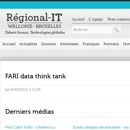
Accueil
L’équipe
Nous contacte
Accueil
Actualités
Dossiers
Interviews
Pratiques
Portraits
Hor
FARI data think tank
Le
04/03/2022 à 11:05
Derniers médias
Plan Catch Turbo - Charleroi
Essais cliniques décentralisés - via 
Le