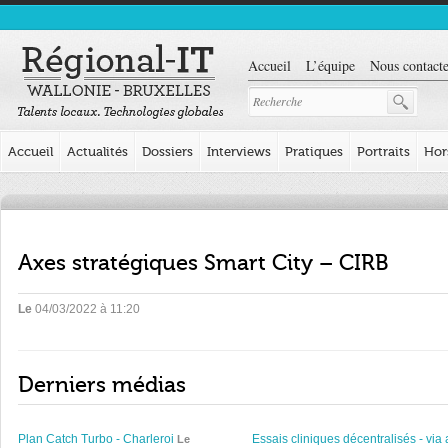
Accueil
L’équipe
Nous contacte
Accueil
Actualités
Dossiers
Interviews
Pratiques
Portraits
Hor
Axes stratégiques Smart City – CIRB
Le
04/03/2022 à 11:20
Derniers médias
Plan Catch Turbo - Charleroi
Essais cliniques décentralisés - via 
Le