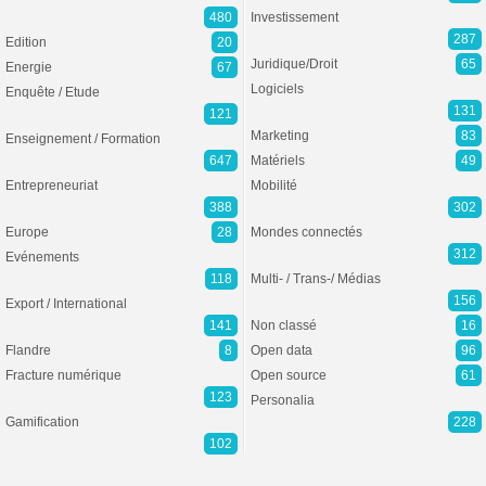
480
Investissement
287
Edition
20
Juridique/Droit
65
Energie
67
Logiciels
Enquête / Etude
131
121
Marketing
83
Enseignement / Formation
647
Matériels
49
Entrepreneuriat
Mobilité
388
302
Europe
28
Mondes connectés
312
Evénements
118
Multi- / Trans-/ Médias
156
Export / International
141
Non classé
16
Flandre
8
Open data
96
Fracture numérique
Open source
61
123
Personalia
Gamification
228
102