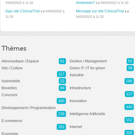
Andamlan7
04/03/2022 à 11:20
Le
04/03/2022 à 11:20
logo site ClinicalTrial
Message sur site ClinicalTrial
Le
04/03/2022 à
Le
11:20
04/03/2022 à 11:20
Thèmes
Aéronautique / Espace
61
Gestion / Management
52
Arts / Culture
Green IT / IT for green
58
117
Industrie
Automobile
22
186
Bruxelles
84
Infrastructure
117
Concours
260
Innovation
440
Développement / Programmation
238
Intelligence Artificielle
152
E-commerce
162
Internet
205
Economie