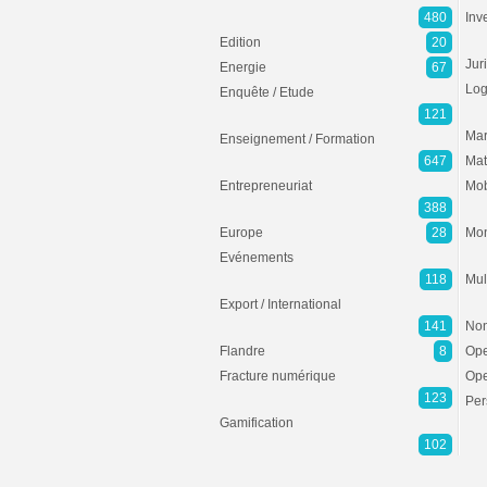
480
Inv
Edition
20
Jur
Energie
67
Log
Enquête / Etude
121
Mar
Enseignement / Formation
647
Mat
Entrepreneuriat
Mob
388
Europe
28
Mon
Evénements
118
Mul
Export / International
141
Non
Flandre
8
Ope
Fracture numérique
Ope
123
Per
Gamification
102