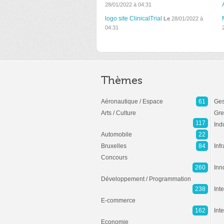
28/01/2022 à 04:31
logo site ClinicalTrial
Le
28/01/2022 à
04:31
Thèmes
Aéronautique / Espace
61
Ges
Arts / Culture
Gre
117
Ind
Automobile
22
Bruxelles
84
Inf
Concours
260
Inn
Développement / Programmation
238
Inte
E-commerce
162
Int
Economie