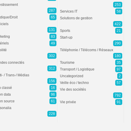
estissement
253
287
Services IT
58
idique/Droit
65
Solutions de gestion
iciels
422
131
Sports
21
keting
83
Start-up
ériels
49
290
ilité
Téléphonie / Télécoms / Réseaux
302
180
des connectés
Tourisme
35
312
Transport / Logistique
97
ti- / Trans-/ Médias
Uncategorized
2
156
Veille éco / techno
57
 classé
16
Vie des sociétés
n data
96
792
n source
61
Vie privée
91
sonalia
228