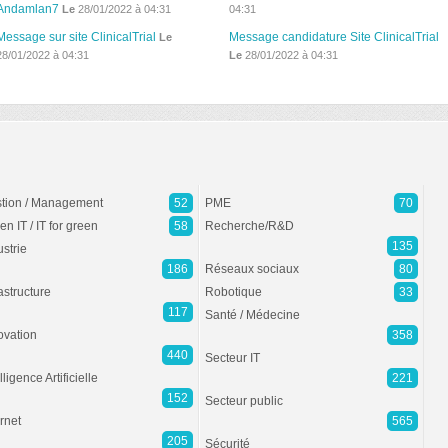
Andamlan7
Le
28/01/2022 à 04:31
04:31
Message sur site ClinicalTrial
Message candidature Site ClinicalTrial
Le
28/01/2022 à 04:31
Le
28/01/2022 à 04:31
tion / Management
52
PME
70
en IT / IT for green
58
Recherche/R&D
135
ustrie
186
Réseaux sociaux
80
rastructure
Robotique
33
117
Santé / Médecine
ovation
358
440
Secteur IT
lligence Artificielle
221
152
Secteur public
ernet
565
205
Sécurité