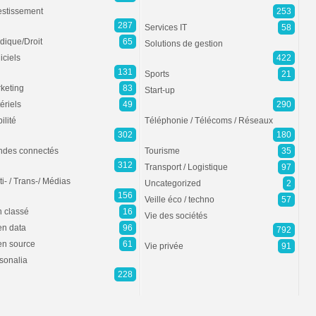
estissement
253
287
Services IT
58
idique/Droit
65
Solutions de gestion
iciels
422
131
Sports
21
keting
83
Start-up
ériels
49
290
ilité
Téléphonie / Télécoms / Réseaux
302
180
des connectés
Tourisme
35
312
Transport / Logistique
97
ti- / Trans-/ Médias
Uncategorized
2
156
Veille éco / techno
57
 classé
16
Vie des sociétés
n data
96
792
n source
61
Vie privée
91
sonalia
228