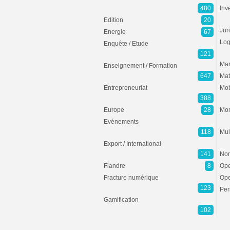
480
Inv
Edition
20
Jur
Energie
67
Log
Enquête / Etude
121
Mar
Enseignement / Formation
647
Mat
Entrepreneuriat
Mob
388
Europe
28
Mon
Evénements
118
Mul
Export / International
141
Non
Flandre
8
Ope
Fracture numérique
Ope
123
Per
Gamification
102