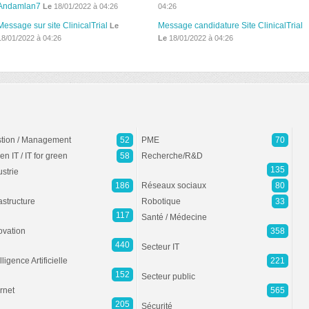
Andamlan7
Le
18/01/2022 à 04:26
04:26
Message sur site ClinicalTrial
Message candidature Site ClinicalTrial
Le
18/01/2022 à 04:26
Le
18/01/2022 à 04:26
tion / Management
52
PME
70
en IT / IT for green
58
Recherche/R&D
135
ustrie
186
Réseaux sociaux
80
rastructure
Robotique
33
117
Santé / Médecine
ovation
358
440
Secteur IT
lligence Artificielle
221
152
Secteur public
ernet
565
205
Sécurité