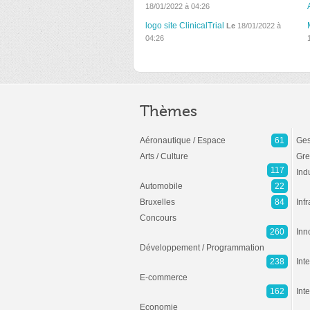
18/01/2022 à 04:26
logo site ClinicalTrial
Le
18/01/2022 à
04:26
Thèmes
Aéronautique / Espace
61
Ges
Arts / Culture
Gre
117
Ind
Automobile
22
Bruxelles
84
Inf
Concours
260
Inn
Développement / Programmation
238
Inte
E-commerce
162
Int
Economie