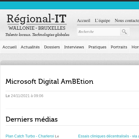
Accueil
L’équipe
Nous contacte
Accueil
Actualités
Dossiers
Interviews
Pratiques
Portraits
Hor
Microsoft Digital AmBEtion
Le
24/11/2021 à 09:06
Derniers médias
Plan Catch Turbo - Charleroi
Essais cliniques décentralisés - via 
Le