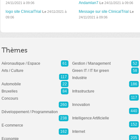
Andamlan7
24/11/2021 à 09:06
Le
24/11/2021 à 09:06
logo site ClinicalTrial
Message sur site ClinicalTrial
Le
24/11/2021 à
Le
09:06
24/11/2021 à 09:06
Thèmes
Aéronautique / Espace
61
Gestion / Management
52
Arts / Culture
Green IT / IT for green
58
117
Industrie
Automobile
22
186
Bruxelles
84
Infrastructure
117
Concours
260
Innovation
440
Développement / Programmation
238
Intelligence Artificielle
152
E-commerce
162
Internet
205
Economie