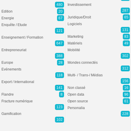
480
Investissement
287
Edition
20
Juridique/Droit
65
Energie
67
Logiciels
Enquête / Etude
131
121
Marketing
83
Enseignement / Formation
647
Matériels
49
Entrepreneuriat
Mobilité
388
302
Europe
28
Mondes connectés
312
Evénements
118
Multi- / Trans-/ Médias
156
Export / International
141
Non classé
16
Flandre
8
Open data
96
Fracture numérique
Open source
61
123
Personalia
Gamification
228
102