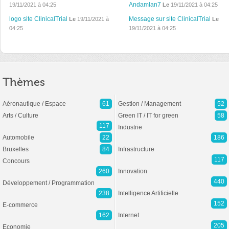
Andamlan7
19/11/2021 à 04:25
Le
19/11/2021 à 04:25
logo site ClinicalTrial
Message sur site ClinicalTrial
Le
19/11/2021 à
Le
04:25
19/11/2021 à 04:25
Thèmes
Aéronautique / Espace
61
Gestion / Management
52
Arts / Culture
Green IT / IT for green
58
117
Industrie
Automobile
22
186
Bruxelles
84
Infrastructure
117
Concours
260
Innovation
440
Développement / Programmation
238
Intelligence Artificielle
152
E-commerce
162
Internet
205
Economie