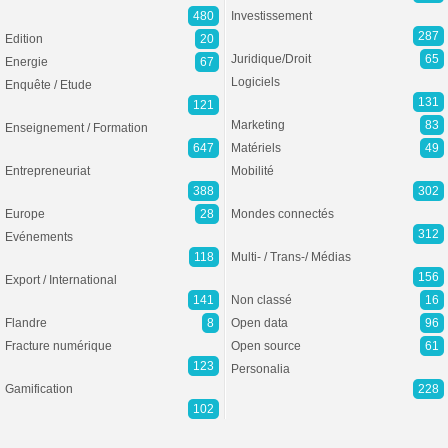
480
Investissement
287
Edition
20
Juridique/Droit
65
Energie
67
Logiciels
Enquête / Etude
131
121
Marketing
83
Enseignement / Formation
647
Matériels
49
Entrepreneuriat
Mobilité
388
302
Europe
28
Mondes connectés
312
Evénements
118
Multi- / Trans-/ Médias
156
Export / International
141
Non classé
16
Flandre
8
Open data
96
Fracture numérique
Open source
61
123
Personalia
Gamification
228
102