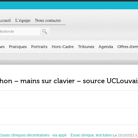
ccueil
L’équipe
Nous contacter
ews
Pratiques
Portraits
Hors-Cadre
Tribunes
Agenda
Offres d’em
on – mains sur clavier – source UCLouva
Essais cliniques décentralisés - via appli
Essai clinique, test tubes
Le
15/10/2021 à