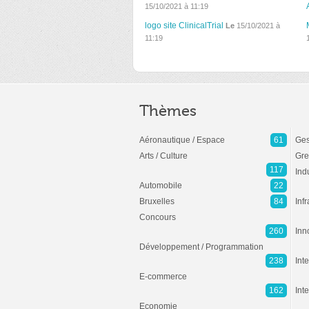
15/10/2021 à 11:19
logo site ClinicalTrial
Le
15/10/2021 à
11:19
Thèmes
Aéronautique / Espace
61
Ges
Arts / Culture
Gre
117
Ind
Automobile
22
Bruxelles
84
Inf
Concours
260
Inn
Développement / Programmation
238
Inte
E-commerce
162
Int
Economie