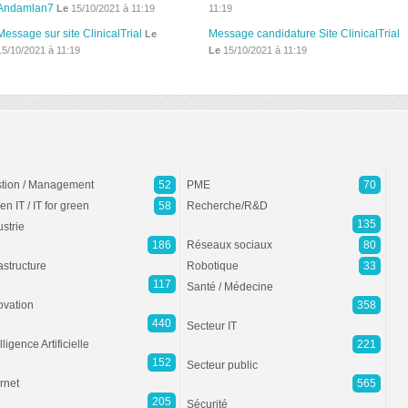
Andamlan7
Le
15/10/2021 à 11:19
11:19
Message sur site ClinicalTrial
Message candidature Site ClinicalTrial
Le
15/10/2021 à 11:19
Le
15/10/2021 à 11:19
tion / Management
52
PME
70
en IT / IT for green
58
Recherche/R&D
135
ustrie
186
Réseaux sociaux
80
rastructure
Robotique
33
117
Santé / Médecine
ovation
358
440
Secteur IT
lligence Artificielle
221
152
Secteur public
ernet
565
205
Sécurité