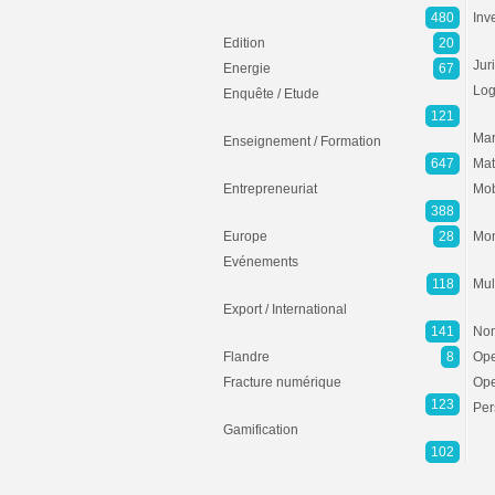
480
Inv
Edition
20
Jur
Energie
67
Log
Enquête / Etude
121
Mar
Enseignement / Formation
647
Mat
Entrepreneuriat
Mob
388
Europe
28
Mon
Evénements
118
Mul
Export / International
141
Non
Flandre
8
Ope
Fracture numérique
Ope
123
Per
Gamification
102