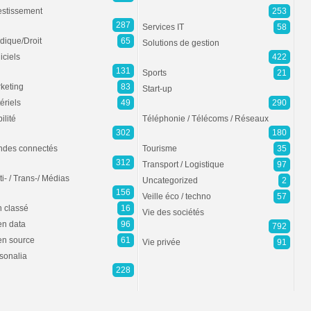
estissement
253
287
Services IT
58
idique/Droit
65
Solutions de gestion
iciels
422
131
Sports
21
keting
83
Start-up
ériels
49
290
ilité
Téléphonie / Télécoms / Réseaux
302
180
des connectés
Tourisme
35
312
Transport / Logistique
97
ti- / Trans-/ Médias
Uncategorized
2
156
Veille éco / techno
57
 classé
16
Vie des sociétés
n data
96
792
n source
61
Vie privée
91
sonalia
228