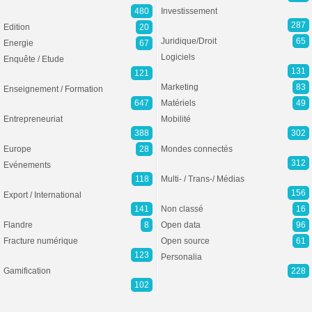
480
Investissement
287
Edition
20
Juridique/Droit
65
Energie
67
Logiciels
Enquête / Etude
131
121
Marketing
83
Enseignement / Formation
647
Matériels
49
Entrepreneuriat
Mobilité
388
302
Europe
28
Mondes connectés
312
Evénements
118
Multi- / Trans-/ Médias
156
Export / International
141
Non classé
16
Flandre
8
Open data
96
Fracture numérique
Open source
61
123
Personalia
Gamification
228
102