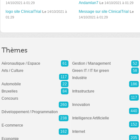
Andamlan7
14/10/2021 à 01:29
Le
14/10/2021 à 01:29
logo site ClinicalTrial
Message sur site ClinicalTrial
Le
14/10/2021 à
Le
01:29
14/10/2021 à 01:29
Thèmes
Aéronautique / Espace
61
Gestion / Management
52
Arts / Culture
Green IT / IT for green
58
117
Industrie
Automobile
22
186
Bruxelles
84
Infrastructure
117
Concours
260
Innovation
440
Développement / Programmation
238
Intelligence Artificielle
152
E-commerce
162
Internet
205
Economie