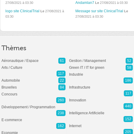
Andamlan7
27/08/2021 à 03:30
Le
27/08/2021 à 03:30
logo site ClinicalTrial
Message sur site ClinicalTrial
Le
27/08/2021 à
Le
03:30
27/08/2021 à 03:30
Thèmes
Aéronautique / Espace
61
Gestion / Management
52
Arts / Culture
Green IT / IT for green
58
117
Industrie
Automobile
22
186
Bruxelles
84
Infrastructure
117
Concours
260
Innovation
440
Développement / Programmation
238
Intelligence Artificielle
152
E-commerce
162
Internet
205
Economie