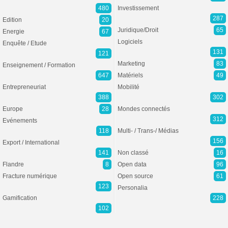
480
Investissement
287
Edition
20
Juridique/Droit
65
Energie
67
Logiciels
Enquête / Etude
131
121
Marketing
83
Enseignement / Formation
647
Matériels
49
Entrepreneuriat
Mobilité
388
302
Europe
28
Mondes connectés
312
Evénements
118
Multi- / Trans-/ Médias
156
Export / International
141
Non classé
16
Flandre
8
Open data
96
Fracture numérique
Open source
61
123
Personalia
Gamification
228
102