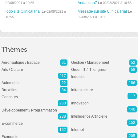
Andamlan7
02/08/2021 à 10:55
Le
02/08/2021 à 10:55
logo site ClinicalTrial
Message sur site ClinicalTrial
Le
02/08/2021 à
Le
10:55
02/08/2021 à 10:55
Thèmes
Aéronautique / Espace
61
Gestion / Management
52
Arts / Culture
Green IT / IT for green
58
117
Industrie
Automobile
22
186
Bruxelles
84
Infrastructure
117
Concours
260
Innovation
440
Développement / Programmation
238
Intelligence Artificielle
152
E-commerce
162
Internet
205
Economie