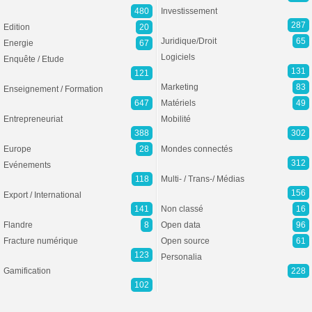
480
Investissement
287
Edition
20
Juridique/Droit
65
Energie
67
Logiciels
Enquête / Etude
131
121
Marketing
83
Enseignement / Formation
647
Matériels
49
Entrepreneuriat
Mobilité
388
302
Europe
28
Mondes connectés
312
Evénements
118
Multi- / Trans-/ Médias
156
Export / International
141
Non classé
16
Flandre
8
Open data
96
Fracture numérique
Open source
61
123
Personalia
Gamification
228
102