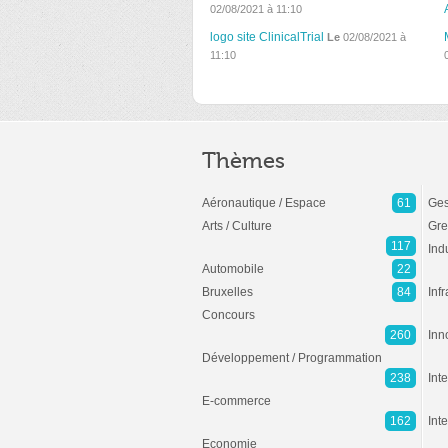
02/08/2021 à 11:10
logo site ClinicalTrial
Le
02/08/2021 à
11:10
Thèmes
Aéronautique / Espace
61
Ges
Arts / Culture
Gre
117
Ind
Automobile
22
Bruxelles
84
Inf
Concours
260
Inn
Développement / Programmation
238
Inte
E-commerce
162
Int
Economie