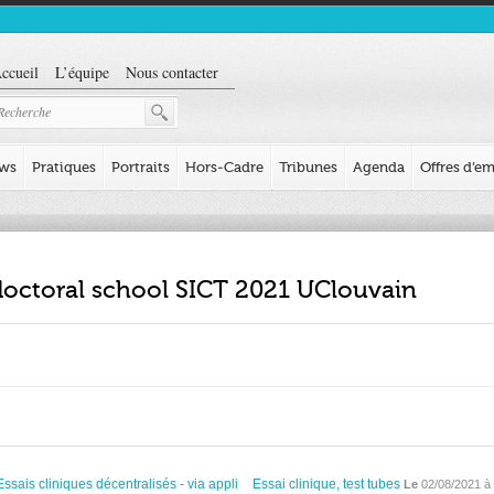
ccueil
L’équipe
Nous contacter
ews
Pratiques
Portraits
Hors-Cadre
Tribunes
Agenda
Offres d’em
octoral school SICT 2021 UClouvain
Essais cliniques décentralisés - via appli
Essai clinique, test tubes
Le
02/08/2021 à