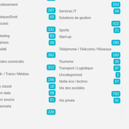
estissement
253
287
Services IT
58
idique/Droit
65
Solutions de gestion
iciels
422
131
Sports
21
keting
83
Start-up
ériels
49
290
ilité
Téléphonie / Télécoms / Réseaux
302
180
des connectés
Tourisme
35
312
Transport / Logistique
97
ti- / Trans-/ Médias
Uncategorized
2
156
Veille éco / techno
57
 classé
16
Vie des sociétés
n data
96
792
n source
61
Vie privée
91
sonalia
228