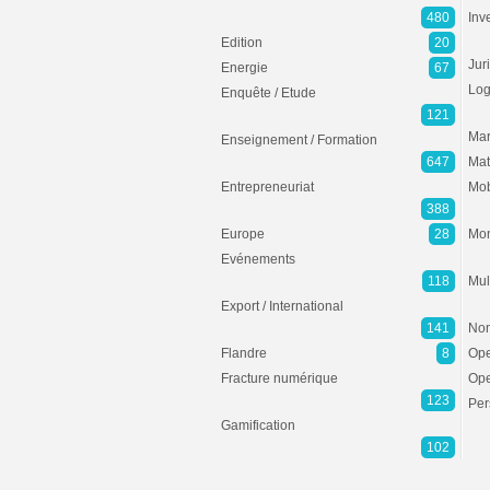
480
Inv
Edition
20
Jur
Energie
67
Log
Enquête / Etude
121
Mar
Enseignement / Formation
647
Mat
Entrepreneuriat
Mob
388
Europe
28
Mon
Evénements
118
Mul
Export / International
141
Non
Flandre
8
Ope
Fracture numérique
Ope
123
Per
Gamification
102