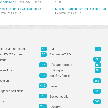
Andamlan7
Le
02/08/2021 à 11:10
11:10
Message sur site ClinicalTrial
Message candidature Site ClinicalTrial
Le
02/08/2021 à 11:10
Le
02/08/2021 à 11:10
tion / Management
52
PME
70
en IT / IT for green
58
Recherche/R&D
135
ustrie
186
Réseaux sociaux
80
rastructure
Robotique
33
117
Santé / Médecine
ovation
358
440
Secteur IT
lligence Artificielle
221
152
Secteur public
ernet
565
205
Sécurité