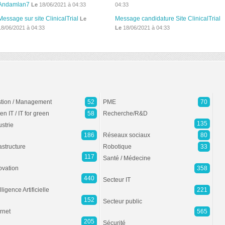
Andamlan7
Le
18/06/2021 à 04:33
04:33
Message sur site ClinicalTrial
Message candidature Site ClinicalTrial
Le
18/06/2021 à 04:33
Le
18/06/2021 à 04:33
tion / Management
52
PME
70
en IT / IT for green
58
Recherche/R&D
135
ustrie
186
Réseaux sociaux
80
rastructure
Robotique
33
117
Santé / Médecine
ovation
358
440
Secteur IT
lligence Artificielle
221
152
Secteur public
ernet
565
205
Sécurité