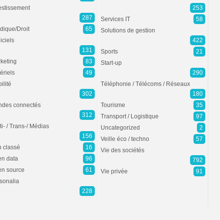
estissement
253
287
Services IT
58
idique/Droit
65
Solutions de gestion
iciels
422
131
Sports
21
keting
83
Start-up
ériels
49
290
ilité
Téléphonie / Télécoms / Réseaux
302
180
des connectés
Tourisme
35
312
Transport / Logistique
97
ti- / Trans-/ Médias
Uncategorized
2
156
Veille éco / techno
57
 classé
16
Vie des sociétés
n data
96
792
n source
61
Vie privée
91
sonalia
228