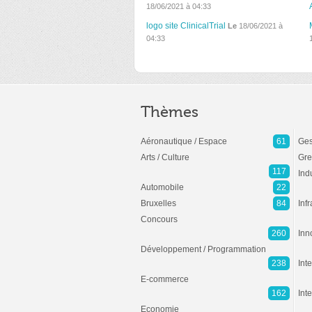
18/06/2021 à 04:33
logo site ClinicalTrial
Le
18/06/2021 à
04:33
Thèmes
Aéronautique / Espace
61
Ges
Arts / Culture
Gre
117
Ind
Automobile
22
Bruxelles
84
Inf
Concours
260
Inn
Développement / Programmation
238
Inte
E-commerce
162
Int
Economie