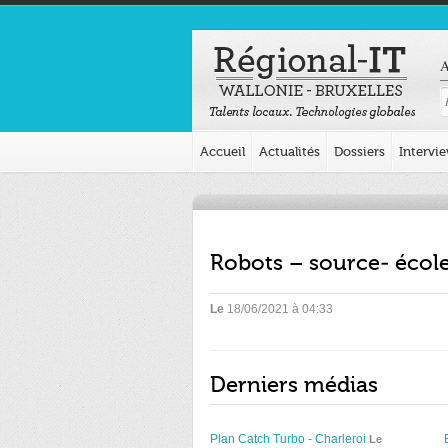
A
Accueil
Actualités
Dossiers
Intervi
Robots – source- écol
Le
18/06/2021 à 04:33
Derniers médias
Plan Catch Turbo - Charleroi
Le