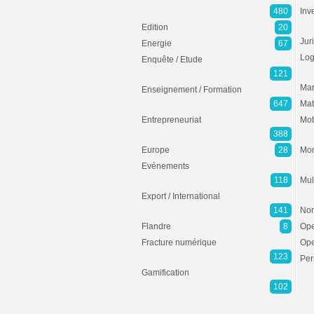
480
Inv
Edition
20
Jur
Energie
67
Log
Enquête / Etude
121
Mar
Enseignement / Formation
647
Mat
Entrepreneuriat
Mob
388
Europe
28
Mon
Evénements
118
Mul
Export / International
141
Non
Flandre
8
Ope
Fracture numérique
Ope
123
Per
Gamification
102