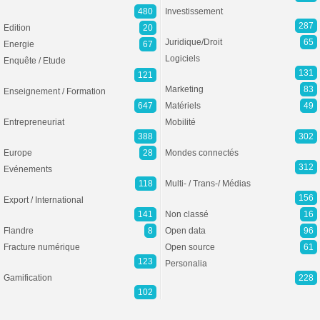
480
Investissement
287
Edition
20
Juridique/Droit
65
Energie
67
Logiciels
Enquête / Etude
131
121
Marketing
83
Enseignement / Formation
647
Matériels
49
Entrepreneuriat
Mobilité
388
302
Europe
28
Mondes connectés
312
Evénements
118
Multi- / Trans-/ Médias
156
Export / International
141
Non classé
16
Flandre
8
Open data
96
Fracture numérique
Open source
61
123
Personalia
Gamification
228
102