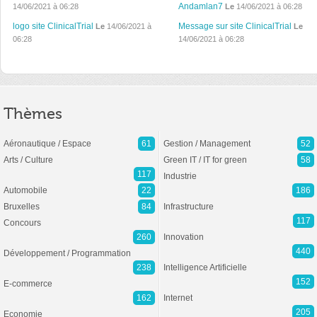
Andamlan7
14/06/2021 à 06:28
Le
14/06/2021 à 06:28
logo site ClinicalTrial
Message sur site ClinicalTrial
Le
14/06/2021 à
Le
06:28
14/06/2021 à 06:28
Thèmes
Aéronautique / Espace
61
Gestion / Management
52
Arts / Culture
Green IT / IT for green
58
117
Industrie
Automobile
22
186
Bruxelles
84
Infrastructure
117
Concours
260
Innovation
440
Développement / Programmation
238
Intelligence Artificielle
152
E-commerce
162
Internet
205
Economie