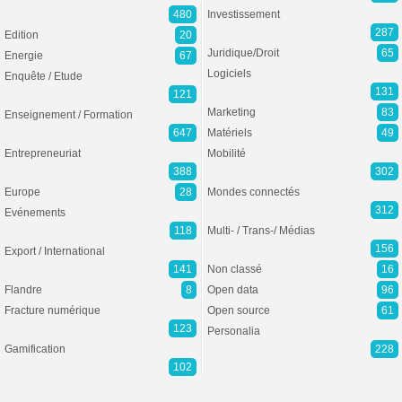
480
Investissement
287
Edition
20
Juridique/Droit
65
Energie
67
Logiciels
Enquête / Etude
131
121
Marketing
83
Enseignement / Formation
647
Matériels
49
Entrepreneuriat
Mobilité
388
302
Europe
28
Mondes connectés
312
Evénements
118
Multi- / Trans-/ Médias
156
Export / International
141
Non classé
16
Flandre
8
Open data
96
Fracture numérique
Open source
61
123
Personalia
Gamification
228
102