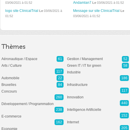
Andamlan7
03/06/2021 à 01:52
Le
03/06/2021 à 01:52
logo site ClinicalTrial
Message sur site ClinicalTrial
Le
03/06/2021 à
Le
01:52
03/06/2021 à 01:52
Thèmes
Aéronautique / Espace
61
Gestion / Management
52
Arts / Culture
Green IT / IT for green
58
117
Industrie
Automobile
22
186
Bruxelles
84
Infrastructure
117
Concours
260
Innovation
440
Développement / Programmation
238
Intelligence Artificielle
152
E-commerce
162
Internet
205
Economie