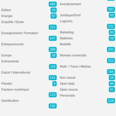
480
Investissement
287
Edition
20
Juridique/Droit
65
Energie
67
Logiciels
Enquête / Etude
131
121
Marketing
83
Enseignement / Formation
647
Matériels
49
Entrepreneuriat
Mobilité
388
302
Europe
28
Mondes connectés
312
Evénements
118
Multi- / Trans-/ Médias
156
Export / International
141
Non classé
16
Flandre
8
Open data
96
Fracture numérique
Open source
61
123
Personalia
Gamification
228
102