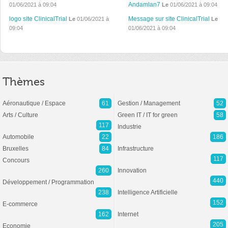
Andamlan7
01/06/2021 à 09:04
Le
01/06/2021 à 09:04
logo site ClinicalTrial
Message sur site ClinicalTrial
Le
01/06/2021 à
Le
09:04
01/06/2021 à 09:04
Thèmes
Aéronautique / Espace
61
Gestion / Management
52
Arts / Culture
Green IT / IT for green
58
117
Industrie
Automobile
22
186
Bruxelles
84
Infrastructure
117
Concours
260
Innovation
440
Développement / Programmation
238
Intelligence Artificielle
152
E-commerce
162
Internet
205
Economie