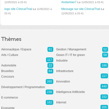
Andamlan7
11/05/2021 à 03:41
Le
11/05/2021 à 03:41
logo site ClinicalTrial
Message sur site ClinicalTrial
Le
11/05/2021 à
Le
03:41
11/05/2021 à 03:41
Thèmes
Aéronautique / Espace
61
Gestion / Management
52
Arts / Culture
Green IT / IT for green
58
117
Industrie
Automobile
22
186
Bruxelles
84
Infrastructure
117
Concours
260
Innovation
440
Développement / Programmation
238
Intelligence Artificielle
152
E-commerce
162
Internet
205
Economie