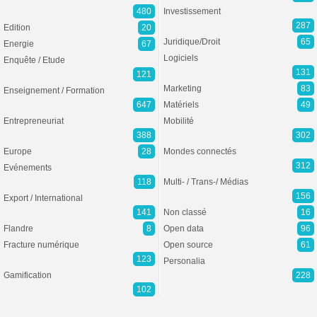
480
Investissement
287
Edition
20
Juridique/Droit
65
Energie
67
Logiciels
Enquête / Etude
131
121
Marketing
83
Enseignement / Formation
647
Matériels
49
Entrepreneuriat
Mobilité
388
302
Europe
28
Mondes connectés
312
Evénements
118
Multi- / Trans-/ Médias
156
Export / International
141
Non classé
16
Flandre
8
Open data
96
Fracture numérique
Open source
61
123
Personalia
Gamification
228
102