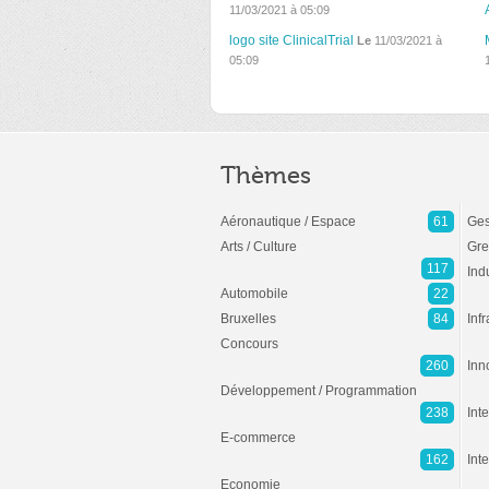
11/03/2021 à 05:09
logo site ClinicalTrial
Le
11/03/2021 à
05:09
Thèmes
Aéronautique / Espace
61
Ges
Arts / Culture
Gre
117
Ind
Automobile
22
Bruxelles
84
Inf
Concours
260
Inn
Développement / Programmation
238
Inte
E-commerce
162
Int
Economie