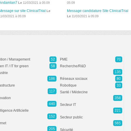
Andamlan7
Le
11/03/2021 à 05:09
05:09
Message sur site ClinicalTrial
Message candidature Site ClinicalTrial
Le
11/03/2021 à 05:09
Le
11/03/2021 à 05:09
tion / Management
52
PME
70
en IT / IT for green
58
Recherche/R&D
135
ustrie
186
Réseaux sociaux
80
rastructure
Robotique
33
117
Santé / Médecine
ovation
358
440
Secteur IT
lligence Artificielle
221
152
Secteur public
ernet
565
205
Sécurité