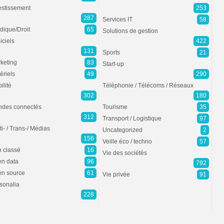
estissement
253
287
Services IT
58
idique/Droit
65
Solutions de gestion
iciels
422
131
Sports
21
keting
83
Start-up
ériels
49
290
ilité
Téléphonie / Télécoms / Réseaux
302
180
des connectés
Tourisme
35
312
Transport / Logistique
97
ti- / Trans-/ Médias
Uncategorized
2
156
Veille éco / techno
57
 classé
16
Vie des sociétés
n data
96
792
n source
61
Vie privée
91
sonalia
228