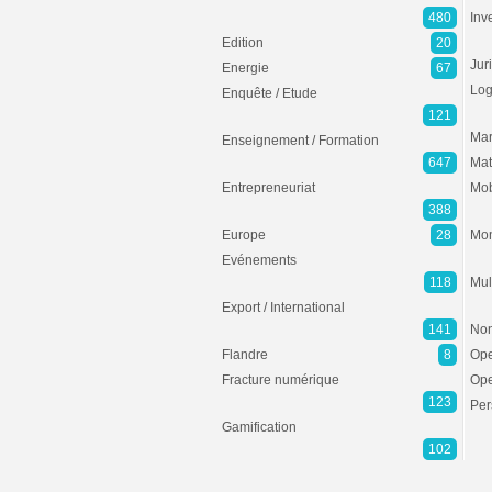
480
Inv
Edition
20
Jur
Energie
67
Log
Enquête / Etude
121
Mar
Enseignement / Formation
647
Mat
Entrepreneuriat
Mob
388
Europe
28
Mon
Evénements
118
Mul
Export / International
141
Non
Flandre
8
Ope
Fracture numérique
Ope
123
Per
Gamification
102