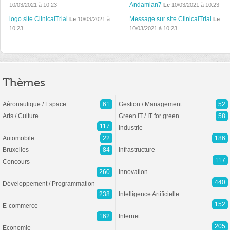
Andamlan7
10/03/2021 à 10:23
Le
10/03/2021 à 10:23
logo site ClinicalTrial
Message sur site ClinicalTrial
Le
10/03/2021 à
Le
10:23
10/03/2021 à 10:23
Thèmes
Aéronautique / Espace
61
Gestion / Management
52
Arts / Culture
Green IT / IT for green
58
117
Industrie
Automobile
22
186
Bruxelles
84
Infrastructure
117
Concours
260
Innovation
440
Développement / Programmation
238
Intelligence Artificielle
152
E-commerce
162
Internet
205
Economie