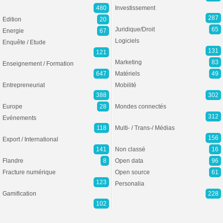
480
Investissement
287
Edition
20
Juridique/Droit
65
Energie
67
Logiciels
Enquête / Etude
131
121
Marketing
83
Enseignement / Formation
647
Matériels
49
Entrepreneuriat
Mobilité
388
302
Europe
28
Mondes connectés
312
Evénements
118
Multi- / Trans-/ Médias
156
Export / International
141
Non classé
16
Flandre
8
Open data
96
Fracture numérique
Open source
61
123
Personalia
Gamification
228
102