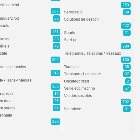
estissement
253
287
Services IT
58
idique/Droit
65
Solutions de gestion
iciels
422
131
Sports
21
keting
83
Start-up
ériels
49
290
ilité
Téléphonie / Télécoms / Réseaux
302
180
des connectés
Tourisme
35
312
Transport / Logistique
97
ti- / Trans-/ Médias
Uncategorized
2
156
Veille éco / techno
57
 classé
16
Vie des sociétés
n data
96
792
n source
61
Vie privée
91
sonalia
228