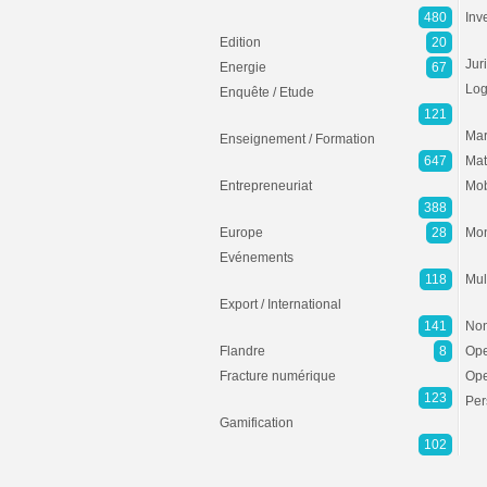
480
Inv
Edition
20
Jur
Energie
67
Log
Enquête / Etude
121
Mar
Enseignement / Formation
647
Mat
Entrepreneuriat
Mob
388
Europe
28
Mon
Evénements
118
Mul
Export / International
141
Non
Flandre
8
Ope
Fracture numérique
Ope
123
Per
Gamification
102