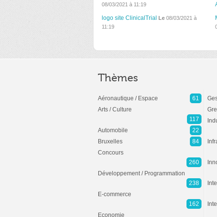
08/03/2021 à 11:19
logo site ClinicalTrial
Le
08/03/2021 à
11:19
Thèmes
Aéronautique / Espace
61
Ges
Arts / Culture
Gre
117
Ind
Automobile
22
Bruxelles
84
Inf
Concours
260
Inn
Développement / Programmation
238
Inte
E-commerce
162
Int
Economie