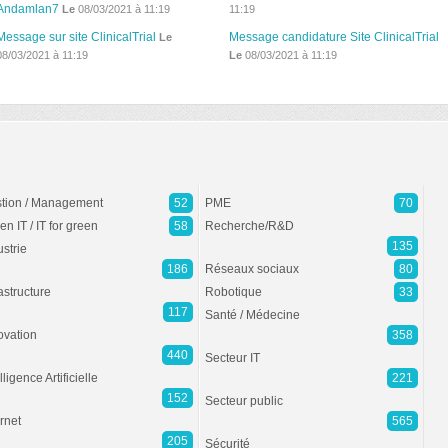
Andamlan7
Le
08/03/2021 à 11:19
11:19
Message sur site ClinicalTrial
Message candidature Site ClinicalTrial
Le
08/03/2021 à 11:19
Le
08/03/2021 à 11:19
tion / Management
52
PME
70
en IT / IT for green
58
Recherche/R&D
135
ustrie
186
Réseaux sociaux
80
rastructure
Robotique
33
117
Santé / Médecine
ovation
358
440
Secteur IT
lligence Artificielle
221
152
Secteur public
ernet
565
205
Sécurité